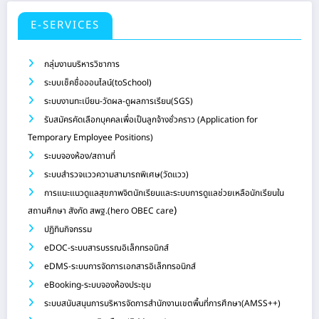
E-SERVICES
กลุ่มงานบริหารวิชาการ
ระบบเช็คชื่อออนไลน์(toSchool)
ระบบงานทะเบียน-วัดผล-ดูผลการเรียน(SGS)
รับสมัครคัดเลือกบุคคลเพื่อเป็นลูกจ้างชั่วคราว (Application for
Temporary Employee Positions)
ระบบจองห้อง/สถานที่
ระบบสำรวจแววความสามารถพิเศษ(วัดแวว)
การแนะแนวดูแลสุขภาพจิตนักเรียนและระบบการดูแลช่วยเหลือนักเรียนใน
)
สถานศึกษา สังกัด สพฐ.(hero OBEC care
ปฏิทินกิจกรรม
eDOC-ระบบสารบรรณอิเล็กทรอนิกส์
eDMS-ระบบการจัดการเอกสารอิเล็กทรอนิกส์
eBooking-ระบบจองห้องประชุม
ระบบสนับสนุนการบริหารจัดการสำนักงานเขตพื้นที่การศึกษา(AMSS++)