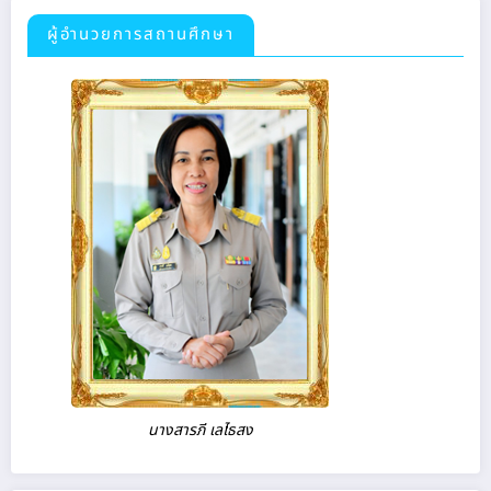
ผู้อำนวยการสถานศึกษา
นางสารภี เลไธสง