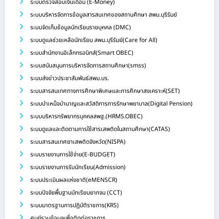
ระบบตรวจสอบเงินเดือน (E-Money)
ระบบบริหารจัดการข้อมูลสารสนเทศของสถานศึกษา สพม.บุรีรัมย์
ระบบจัดเก็บข้อมูลนักเรียนรายบุคคล (DMC)
ระบบดูแลช่วยเหลือนักเรียน สพม.บุรีรัมย์(Care for All)
ระบบสำนักงานอิเล็กทรอนิกส์(Smart OBEC)
ระบบสนับสนุนการบริหารจัดการสถานศึกษา(smss)
ระบบส่งข่าวประชาสัมพันธ์สพม.บร.
ระบบสารสนเทศทางการศึกษาพิเศษและการศึกษาสงเคราะห์(SET)
ระบบบำเหน็จบำนาญและสวัสดิการการรักษาพยาบาล(Digital Pension)
ระบบบริหารทรัพยากรบุคคลสพฐ.(HRMS.OBEC)
ระบบดูแลและติดตามการใช้สารเสพติดในสถานศึกษา(CATAS)
ระบบสารสนเทศยาเสพติดจังหวัด(NISPA)
ระบบรายงานการใช้จ่าย(E-BUDGET)
ระบบรายงานการรับนักเรียน(Admission)
ระบบประเมินผลแห่งชาติ(eMENSCR)
ระบบปัจจัยพื้นฐานนักเรียนยากจน (CCT)
ระบบมาตรฐานการปฏิบัติราชการ(KRS)
ศูนย์รวมข้อมูลเพื่อติดต่อราชการ