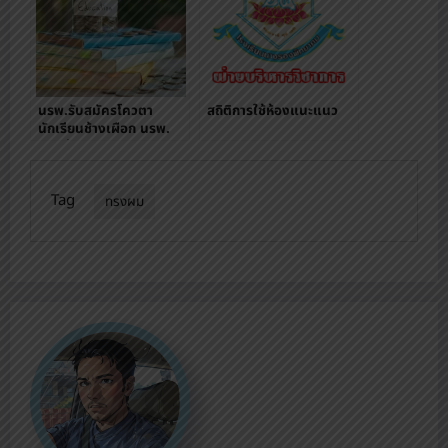
นรพ.รับสมัครโควตา
สถิติการใช้ห้องแนะแนว
นักเรียนช้างเผือก นรพ.
สานต่อความฝัน
Tag
ทรงผม