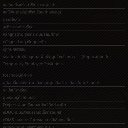
วิธีใช้งานอินเตอร์เน็ต
ขออีเมล์โรงเรียน @nrpsc.ac.th
ขอใช้อินเตอร์เน็ตโรงเรียน
(สำหรับครู)
ดาวน์โหลด
รูปกิจกรรมโรงเรียน
หลักสูตรต้านทุจริตระดับมัธยมศึกษา
หลักสูตรต้านทุจริตทุกระดับ
ปฏิทินกิจกรรม
รับสมัครคัดเลือกบุคคลเพื่อเป็นลูกจ้างชั่วคราว (Application for
Temporary Employee Positions)
toschool.in/nrp
คู่มือเปลี่ยนรหัสผ่าน เลือกชุมนุม เลือกวิชาเลือก ใน toSchool
ระเบียบโรงเรียน
มุมเรียนรู้ด้วยตนเอง
Project14 บทเรียนออนไลน์ วิทย์-คณิต
eDOC-ระบบสารบรรณอิเล็กทรอนิกส์