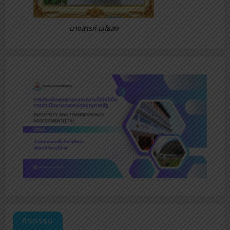
นางสารภี เลไธสง
กิจกรรม