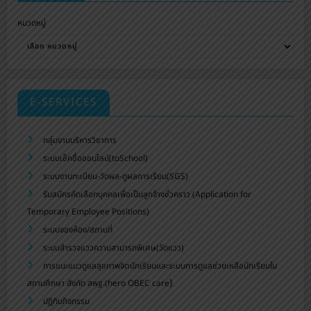
หมวดหมู่
E-SERVICES
กลุ่มงานบริหารวิชาการ
ระบบเช็คชื่อออนไลน์(toSchool)
ระบบงานทะเบียน-วัดผล-ดูผลการเรียน(SGS)
รับสมัครคัดเลือกบุคคลเพื่อเป็นลูกจ้างชั่วคราว (Application for
Temporary Employee Positions)
ระบบจองห้อง/สถานที่
ระบบสำรวจแววความสามารถพิเศษ(วัดแวว)
การแนะแนวดูแลสุขภาพจิตนักเรียนและระบบการดูแลช่วยเหลือนักเรียนใน
)
สถานศึกษา สังกัด สพฐ.(hero OBEC care
ปฏิทินกิจกรรม