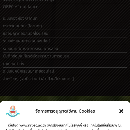
eDMS-ระบบการจัดการเอกสารอิเล็กทรอนิกส์
eBooking-ระบบจองห้องประชุม
OBEC AI guidance
ระบบจองห้อง/สถานที่
กระดานสนทนา(forum)
ขออนุญาตออกนอกโรงเรียน
ระบบส่งแผนการสอนออนไลน์
ระบบนิเทศการจัดการเรียนการสอน
บันทึกข้อมูลเกียรติบัตร/รายงานการอบรม
ทะเบียนคำสั่ง
ระบบเช็คนักเรียนมาสายออนไลน์
สำหรับครู [
ลากิจส่วนตัว/ลาป่วย/ไปราชการ
]
จัดการการอนุญาตใช้งาน Cookies
เว็บไซต์ www.nrpsc.ac.th มีการใช้งานเทคโนโลยีคุกกี้ หรือ เทคโนโลยีอื่นที่มีลักษณะ