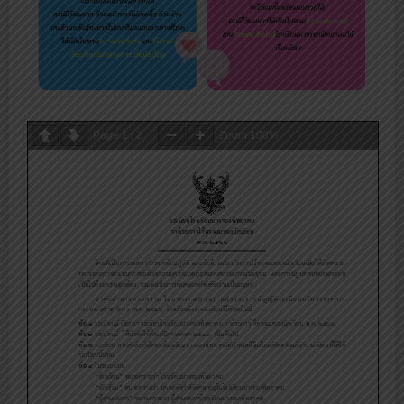
Page
1
/
2
Zoom
100%