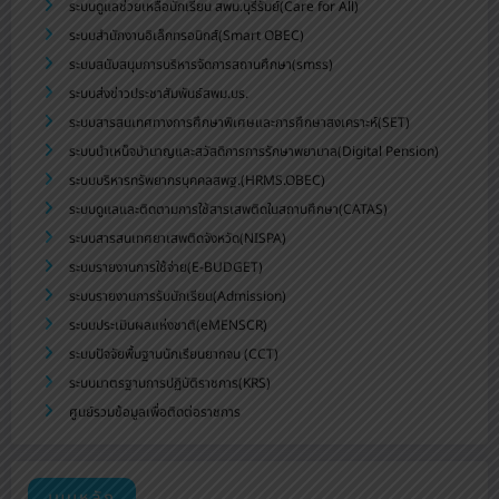
ระบบดูแลช่วยเหลือนักเรียน สพม.บุรีรัมย์(Care for All)
ระบบสำนักงานอิเล็กทรอนิกส์(Smart OBEC)
ระบบสนับสนุนการบริหารจัดการสถานศึกษา(smss)
ระบบส่งข่าวประชาสัมพันธ์สพม.บร.
ระบบสารสนเทศทางการศึกษาพิเศษและการศึกษาสงเคราะห์(SET)
ระบบบำเหน็จบำนาญและสวัสดิการการรักษาพยาบาล(Digital Pension)
ระบบบริหารทรัพยากรบุคคลสพฐ.(HRMS.OBEC)
ระบบดูแลและติดตามการใช้สารเสพติดในสถานศึกษา(CATAS)
ระบบสารสนเทศยาเสพติดจังหวัด(NISPA)
ระบบรายงานการใช้จ่าย(E-BUDGET)
ระบบรายงานการรับนักเรียน(Admission)
ระบบประเมินผลแห่งชาติ(eMENSCR)
ระบบปัจจัยพื้นฐานนักเรียนยากจน (CCT)
ระบบมาตรฐานการปฏิบัติราชการ(KRS)
ศูนย์รวมข้อมูลเพื่อติดต่อราชการ
เมนูหลัก