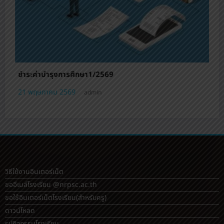
คู่มือใช้งาน toschool [การเปลี่ยนรหัสผ่าน/การเลือกวิชา
เลือกหรือชุมนุม]
21 พฤษภาคม 2569
admin
วิธีใช้งานอินเตอร์เน็ต
ขออีเมล์โรงเรียน @nrpsc.ac.th
ขอใช้อินเตอร์เน็ตโรงเรียน
(สำหรับครู)
ดาวน์โหลด
รูปกิจกรรมโรงเรียน
หลักสูตรต้านทุจริตระดับมัธยมศึกษา
หลักสูตรต้านทุจริตทุกระดับ
ปฏิทินกิจกรรม
รับสมัครคัดเลือกบุคคลเพื่อเป็นลูกจ้างชั่วคราว (Application for