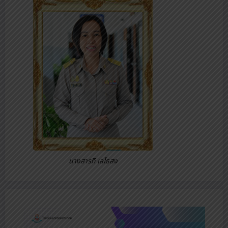
นางสารภี เลไธสง