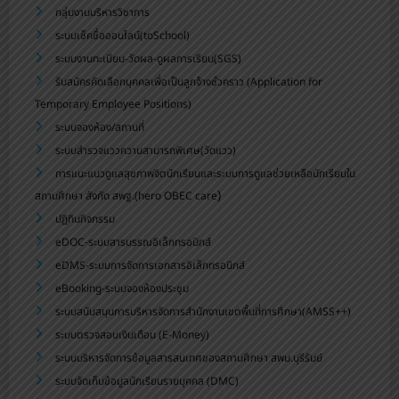
กลุ่มงานบริหารวิชาการ
ระบบเช็คชื่อออนไลน์(toSchool)
ระบบงานทะเบียน-วัดผล-ดูผลการเรียน(SGS)
รับสมัครคัดเลือกบุคคลเพื่อเป็นลูกจ้างชั่วคราว (Application for
Temporary Employee Positions)
ระบบจองห้อง/สถานที่
ระบบสำรวจแววความสามารถพิเศษ(วัดแวว)
การแนะแนวดูแลสุขภาพจิตนักเรียนและระบบการดูแลช่วยเหลือนักเรียนใน
)
สถานศึกษา สังกัด สพฐ.(hero OBEC care
ปฏิทินกิจกรรม
eDOC-ระบบสารบรรณอิเล็กทรอนิกส์
eDMS-ระบบการจัดการเอกสารอิเล็กทรอนิกส์
eBooking-ระบบจองห้องประชุม
ระบบสนับสนุนการบริหารจัดการสำนักงานเขตพื้นที่การศึกษา(AMSS++)
ระบบตรวจสอบเงินเดือน (E-Money)
ระบบบริหารจัดการข้อมูลสารสนเทศของสถานศึกษา สพม.บุรีรัมย์
ระบบจัดเก็บข้อมูลนักเรียนรายบุคคล (DMC)