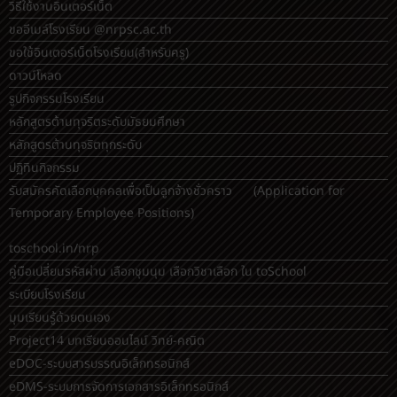
วิธีใช้งานอินเตอร์เน็ต
ขออีเมล์โรงเรียน @nrpsc.ac.th
ขอใช้อินเตอร์เน็ตโรงเรียน
(สำหรับครู)
ดาวน์โหลด
รูปกิจกรรมโรงเรียน
หลักสูตรต้านทุจริตระดับมัธยมศึกษา
หลักสูตรต้านทุจริตทุกระดับ
ปฏิทินกิจกรรม
รับสมัครคัดเลือกบุคคลเพื่อเป็นลูกจ้างชั่วคราว (Application for
Temporary Employee Positions)
toschool.in/nrp
คู่มือเปลี่ยนรหัสผ่าน เลือกชุมนุม เลือกวิชาเลือก ใน toSchool
ระเบียบโรงเรียน
มุมเรียนรู้ด้วยตนเอง
Project14 บทเรียนออนไลน์ วิทย์-คณิต
eDOC-ระบบสารบรรณอิเล็กทรอนิกส์
eDMS-ระบบการจัดการเอกสารอิเล็กทรอนิกส์