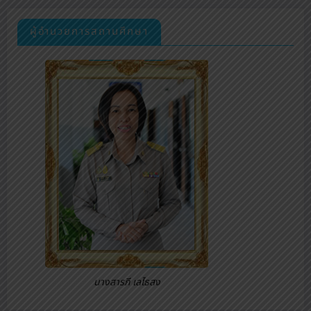
ผู้อำนวยการสถานศึกษา
นางสารภี เลไธสง