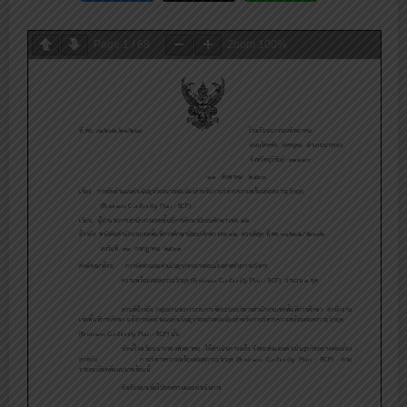
Page
1
/
68
Zoom
100%