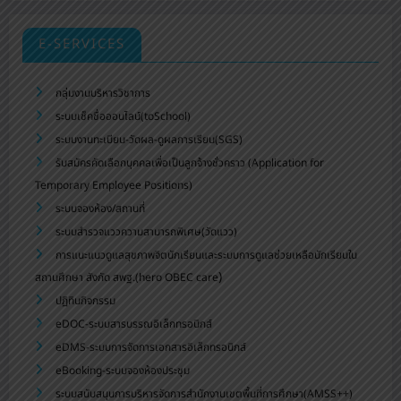
E-SERVICES
กลุ่มงานบริหารวิชาการ
ระบบเช็คชื่อออนไลน์(toSchool)
ระบบงานทะเบียน-วัดผล-ดูผลการเรียน(SGS)
รับสมัครคัดเลือกบุคคลเพื่อเป็นลูกจ้างชั่วคราว (Application for
Temporary Employee Positions)
ระบบจองห้อง/สถานที่
ระบบสำรวจแววความสามารถพิเศษ(วัดแวว)
การแนะแนวดูแลสุขภาพจิตนักเรียนและระบบการดูแลช่วยเหลือนักเรียนใน
)
สถานศึกษา สังกัด สพฐ.(hero OBEC care
ปฏิทินกิจกรรม
eDOC-ระบบสารบรรณอิเล็กทรอนิกส์
eDMS-ระบบการจัดการเอกสารอิเล็กทรอนิกส์
eBooking-ระบบจองห้องประชุม
ระบบสนับสนุนการบริหารจัดการสำนักงานเขตพื้นที่การศึกษา(AMSS++)