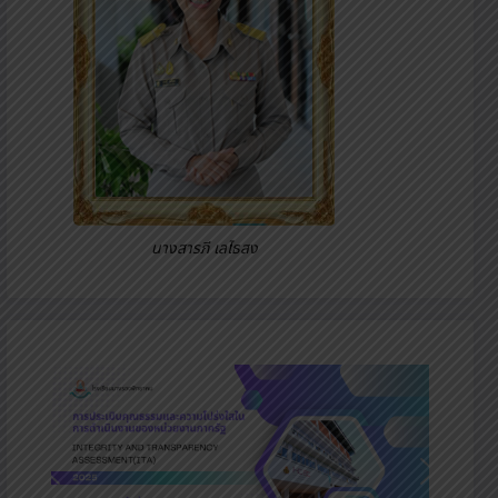
นางสารภี เลไธสง