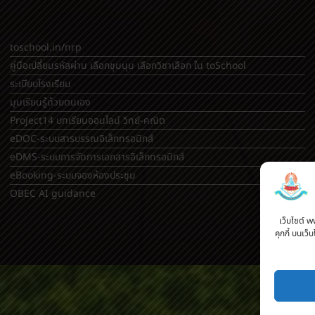
toschool.in/nrp
คู่มือเปลี่ยนรหัสผ่าน เลือกชุมนุม เลือกวิชาเลือก ใน toSchool
ระเบียบโรงเรียน
มุมเรียนรู้ด้วยตนเอง
Project14 บทเรียนออนไลน์ วิทย์-คณิต
eDOC-ระบบสารบรรณอิเล็กทรอนิกส์
eDMS-ระบบการจัดการเอกสารอิเล็กทรอนิกส์
eBooking-ระบบจองห้องประชุม
OBEC AI guidance
เว็บไซต์ w
คุกกี้ บนเว