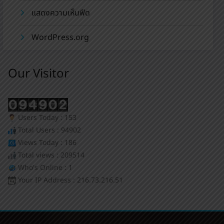
แสดงความเห็นฟีด
WordPress.org
Our Visitor
Users Today : 153
Total Users : 94902
Views Today : 186
Total views : 209514
Who's Online : 1
Your IP Address : 216.73.216.51