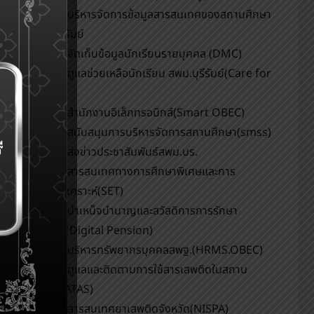
ระบบบริหารจัดการข้อมูลสารสนเทศของสถานศึกษา
สพม.บุรีรัมย์
ระบบจัดเก็บข้อมูลนักเรียนรายบุคคล (DMC)
ระบบดูแลช่วยเหลือนักเรียน สพม.บุรีรัมย์(Care for
All)
ระบบสำนักงานอิเล็กทรอนิกส์(Smart OBEC)
ระบบสนับสนุนการบริหารจัดการสถานศึกษา(smss)
ระบบส่งข่าวประชาสัมพันธ์สพม.บร.
ระบบสารสนเทศทางการศึกษาพิเศษและการ
ศึกษาสงเคราะห์(SET)
ระบบบำเหน็จบำนาญและสวัสดิการการรักษา
พยาบาล(Digital Pension)
ระบบบริหารทรัพยากรบุคคลสพฐ.(HRMS.OBEC)
ระบบดูแลและติดตามการใช้สารเสพติดในสถาน
ศึกษา(CATAS)
ระบบสารสนเทศยาเสพติดจังหวัด(NISPA)