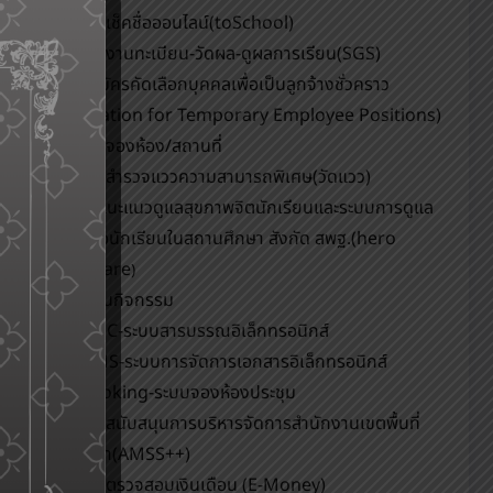
ระบบเช็คชื่อออนไลน์(toSchool)
ระบบงานทะเบียน-วัดผล-ดูผลการเรียน(SGS)
รับสมัครคัดเลือกบุคคลเพื่อเป็นลูกจ้างชั่วคราว
(Application for Temporary Employee Positions)
ระบบจองห้อง/สถานที่
ระบบสำรวจแววความสามารถพิเศษ(วัดแวว)
การแนะแนวดูแลสุขภาพจิตนักเรียนและระบบการดูแล
ช่วยเหลือนักเรียนในสถานศึกษา สังกัด สพฐ.(hero
OBEC care
)
ปฏิทินกิจกรรม
eDOC-ระบบสารบรรณอิเล็กทรอนิกส์
eDMS-ระบบการจัดการเอกสารอิเล็กทรอนิกส์
eBooking-ระบบจองห้องประชุม
ระบบสนับสนุนการบริหารจัดการสำนักงานเขตพื้นที่
การศึกษา(AMSS++)
ระบบตรวจสอบเงินเดือน (E-Money)