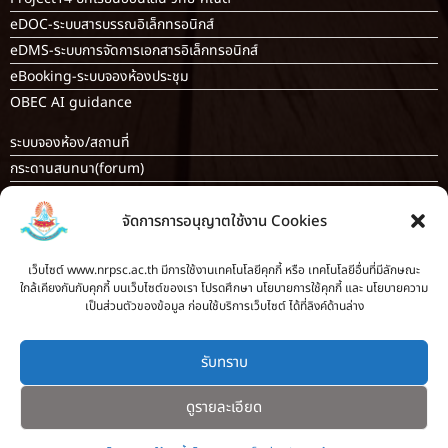
eDOC-ระบบสารบรรณอิเล็กทรอนิกส์
eDMS-ระบบการจัดการเอกสารอิเล็กทรอนิกส์
eBooking-ระบบจองห้องประชุม
OBEC AI guidance
ระบบจองห้อง/สถานที่
กระดานสนทนา(forum)
ขออนุญาตออกนอกโรงเรียน
จัดการการอนุญาตใช้งาน Cookies
ระบบส่งแผนการสอนออนไลน์
ระบบนิเทศการจัดการเรียนการสอน
เว็บไซต์ www.nrpsc.ac.th มีการใช้งานเทคโนโลยีคุกกี้ หรือ เทคโนโลยีอื่นที่มีลักษณะ
บันทึกข้อมูลเกียรติบัตร/รายงานการอบรม
ใกล้เคียงกันกับคุกกี้ บนเว็บไซต์ของเรา โปรดศึกษา นโยบายการใช้คุกกี้ และ นโยบายความ
ทะเบียนคำสั่ง
เป็นส่วนตัวของข้อมูล ก่อนใช้บริการเว็บไซต์ ได้ที่ลิงค์ด้านล่าง
ระบบเช็คนักเรียนมาสายออนไลน์
สำหรับครู [
ลากิจส่วนตัว/ลาป่วย/ไปราชการ
]
รับทราบ
ดูรายละเอียด