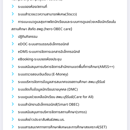
ระบบจองห้อง/สถานที่
ระบบสำรวจแววความสามารถพิเศษ(วัดแวว)
การแนะแนวดูแลสุขภาพจิตนักเรียนและระบบการดูแลช่วยเหลือนักเรียนใน
)
สถานศึกษา สังกัด สพฐ.(hero OBEC care
ปฏิทินกิจกรรม
eDOC-ระบบสารบรรณอิเล็กทรอนิกส์
eDMS-ระบบการจัดการเอกสารอิเล็กทรอนิกส์
eBooking-ระบบจองห้องประชุม
ระบบสนับสนุนการบริหารจัดการสำนักงานเขตพื้นที่การศึกษา(AMSS++)
ระบบตรวจสอบเงินเดือน (E-Money)
ระบบบริหารจัดการข้อมูลสารสนเทศของสถานศึกษา สพม.บุรีรัมย์
ระบบจัดเก็บข้อมูลนักเรียนรายบุคคล (DMC)
ระบบดูแลช่วยเหลือนักเรียน สพม.บุรีรัมย์(Care for All)
ระบบสำนักงานอิเล็กทรอนิกส์(Smart OBEC)
ระบบสนับสนุนการบริหารจัดการสถานศึกษา(smss)
ระบบส่งข่าวประชาสัมพันธ์สพม.บร.
ระบบสารสนเทศทางการศึกษาพิเศษและการศึกษาสงเคราะห์(SET)