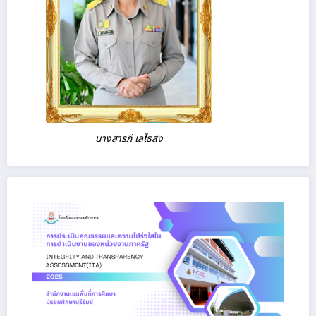
นางสารภี เลไธสง