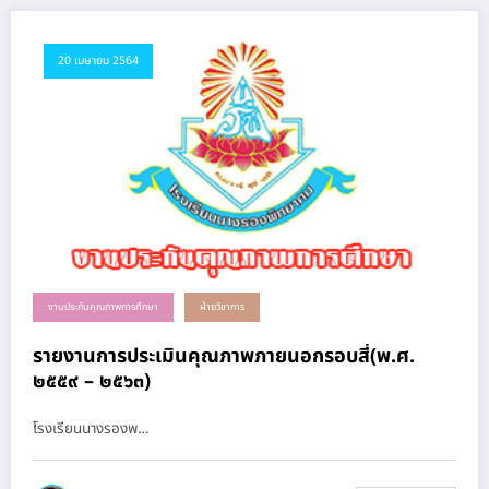
20 เมษายน 2564
งานประกันคุณภาพการศึกษา
ฝ่ายวิชาการ
รายงานการประเมินคุณภาพภายนอกรอบสี่(พ.ศ.
๒๕๕๙ – ๒๕๖๓)
โรงเรียนนางรองพ…