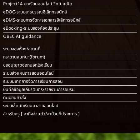
Project14 บทเรียนออนไลน์ วิทย์-คณิต
eDOC-ระบบสารบรรณอิเล็กทรอนิกส์
eDMS-ระบบการจัดการเอกสารอิเล็กทรอนิกส์
eBooking-ระบบจองห้องประชุม
OBEC AI guidance
ระบบจองห้อง/สถานที่
กระดานสนทนา(forum)
ขออนุญาตออกนอกโรงเรียน
ระบบส่งแผนการสอนออนไลน์
ระบบนิเทศการจัดการเรียนการสอน
บันทึกข้อมูลเกียรติบัตร/รายงานการอบรม
ทะเบียนคำสั่ง
ระบบเช็คนักเรียนมาสายออนไลน์
สำหรับครู [
ลากิจส่วนตัว/ลาป่วย/ไปราชการ
]