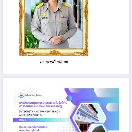
นางสารภี เลไธสง