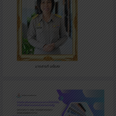
นางสารภี เลไธสง