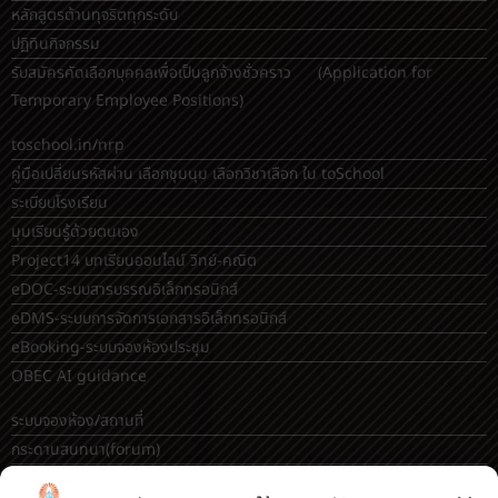
หลักสูตรต้านทุจริตทุกระดับ
ปฏิทินกิจกรรม
รับสมัครคัดเลือกบุคคลเพื่อเป็นลูกจ้างชั่วคราว (Application for
Temporary Employee Positions)
toschool.in/nrp
คู่มือเปลี่ยนรหัสผ่าน เลือกชุมนุม เลือกวิชาเลือก ใน toSchool
ระเบียบโรงเรียน
มุมเรียนรู้ด้วยตนเอง
Project14 บทเรียนออนไลน์ วิทย์-คณิต
eDOC-ระบบสารบรรณอิเล็กทรอนิกส์
eDMS-ระบบการจัดการเอกสารอิเล็กทรอนิกส์
eBooking-ระบบจองห้องประชุม
OBEC AI guidance
ระบบจองห้อง/สถานที่
กระดานสนทนา(forum)
ขออนุญาตออกนอกโรงเรียน