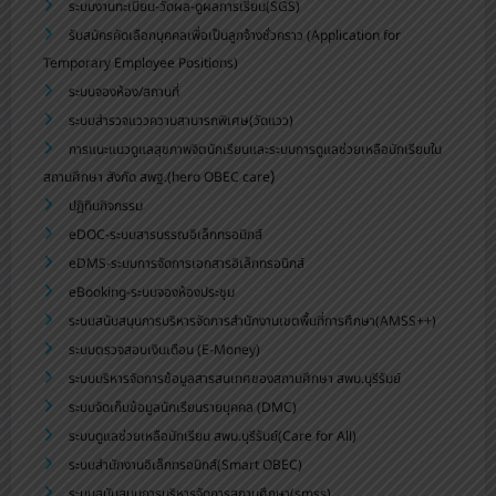
ระบบงานทะเบียน-วัดผล-ดูผลการเรียน(SGS)
รับสมัครคัดเลือกบุคคลเพื่อเป็นลูกจ้างชั่วคราว (Application for
Temporary Employee Positions)
ระบบจองห้อง/สถานที่
ระบบสำรวจแววความสามารถพิเศษ(วัดแวว)
การแนะแนวดูแลสุขภาพจิตนักเรียนและระบบการดูแลช่วยเหลือนักเรียนใน
)
สถานศึกษา สังกัด สพฐ.(hero OBEC care
ปฏิทินกิจกรรม
eDOC-ระบบสารบรรณอิเล็กทรอนิกส์
eDMS-ระบบการจัดการเอกสารอิเล็กทรอนิกส์
eBooking-ระบบจองห้องประชุม
ระบบสนับสนุนการบริหารจัดการสำนักงานเขตพื้นที่การศึกษา(AMSS++)
ระบบตรวจสอบเงินเดือน (E-Money)
ระบบบริหารจัดการข้อมูลสารสนเทศของสถานศึกษา สพม.บุรีรัมย์
ระบบจัดเก็บข้อมูลนักเรียนรายบุคคล (DMC)
ระบบดูแลช่วยเหลือนักเรียน สพม.บุรีรัมย์(Care for All)
ระบบสำนักงานอิเล็กทรอนิกส์(Smart OBEC)
ระบบสนับสนุนการบริหารจัดการสถานศึกษา(smss)