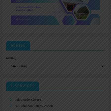
กิจกรรม
หมวดหมู่
E-SERVICES
กลุ่มงานบริหารวิชาการ
ระบบเช็คชื่อออนไลน์(toSchool)