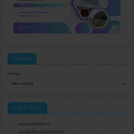
กิจกรรม
หมวดหมู่
E-SERVICES
กลุ่มงานบริหารวิชาการ
ระบบเช็คชื่อออนไลน์(toSchool)