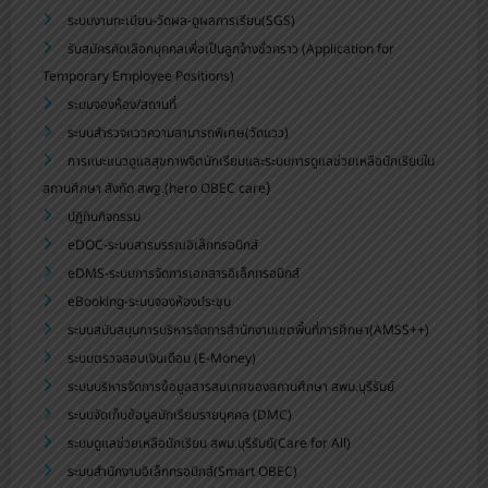
ระบบงานทะเบียน-วัดผล-ดูผลการเรียน(SGS)
รับสมัครคัดเลือกบุคคลเพื่อเป็นลูกจ้างชั่วคราว (Application for
Temporary Employee Positions)
ระบบจองห้อง/สถานที่
ระบบสำรวจแววความสามารถพิเศษ(วัดแวว)
การแนะแนวดูแลสุขภาพจิตนักเรียนและระบบการดูแลช่วยเหลือนักเรียนใน
)
สถานศึกษา สังกัด สพฐ.(hero OBEC care
ปฏิทินกิจกรรม
eDOC-ระบบสารบรรณอิเล็กทรอนิกส์
eDMS-ระบบการจัดการเอกสารอิเล็กทรอนิกส์
eBooking-ระบบจองห้องประชุม
ระบบสนับสนุนการบริหารจัดการสำนักงานเขตพื้นที่การศึกษา(AMSS++)
ระบบตรวจสอบเงินเดือน (E-Money)
ระบบบริหารจัดการข้อมูลสารสนเทศของสถานศึกษา สพม.บุรีรัมย์
ระบบจัดเก็บข้อมูลนักเรียนรายบุคคล (DMC)
ระบบดูแลช่วยเหลือนักเรียน สพม.บุรีรัมย์(Care for All)
ระบบสำนักงานอิเล็กทรอนิกส์(Smart OBEC)