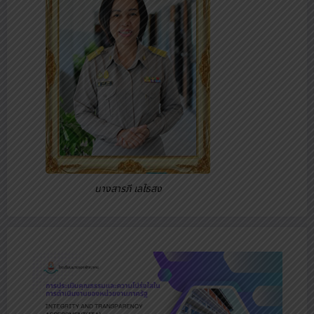
นางสารภี เลไธสง