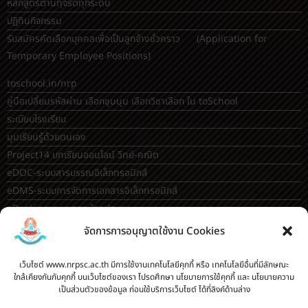
หลักสูตรต้านทุจริตทุกระดับ
ปฏิทินกิจกรรม
รับสมัครคัดเลือกบุคคลเพื่อเป็นลูกจ้างชั่วคราว (Application for
Temporary Employee Positions)
toschool.in/nrp
คู่มือเปลี่ยนรหัสผ่าน เลือกชุมนุม เลือกวิชาเลือก ใน toSchool
ระเบียบโรงเรียน
มุมเรียนรู้ด้วยตนเอง
Project14 บทเรียนออนไลน์ วิทย์-คณิต
eDOC-ระบบสารบรรณอิเล็กทรอนิกส์
eDMS-ระบบการจัดการเอกสารอิเล็กทรอนิกส์
eBooking-ระบบจองห้องประชุม
OBEC AI guidance
จัดการการอนุญาตใช้งาน Cookies
ระบบจองห้อง/สถานที่
เว็บไซต์ www.nrpsc.ac.th มีการใช้งานเทคโนโลยีคุกกี้ หรือ เทคโนโลยีอื่นที่มีลักษณะ
กระดานสนทนา(forum)
ใกล้เคียงกันกับคุกกี้ บนเว็บไซต์ของเรา โปรดศึกษา นโยบายการใช้คุกกี้ และ นโยบายความ
ขออนุญาตออกนอกโรงเรียน
เป็นส่วนตัวของข้อมูล ก่อนใช้บริการเว็บไซต์ ได้ที่ลิงค์ด้านล่าง
ระบบส่งแผนการสอนออนไลน์