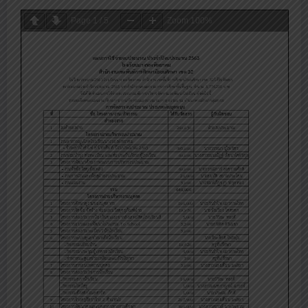
Page
1
/
5
Zoom
100%