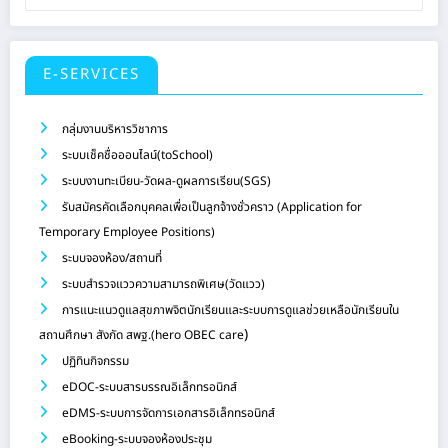
E-SERVICES
กลุ่มงานบริหารวิชาการ
ระบบเช็คชื่อออนไลน์(toSchool)
ระบบงานทะเบียน-วัดผล-ดูผลการเรียน(SGS)
รับสมัครคัดเลือกบุคคลเพื่อเป็นลูกจ้างชั่วคราว (Application for
Temporary Employee Positions)
ระบบจองห้อง/สถานที่
ระบบสำรวจแววความสามารถพิเศษ(วัดแวว)
การแนะแนวดูแลสุขภาพจิตนักเรียนและระบบการดูแลช่วยเหลือนักเรียนใน
)
สถานศึกษา สังกัด สพฐ.(hero OBEC care
ปฏิทินกิจกรรม
eDOC-ระบบสารบรรณอิเล็กทรอนิกส์
eDMS-ระบบการจัดการเอกสารอิเล็กทรอนิกส์
eBooking-ระบบจองห้องประชุม