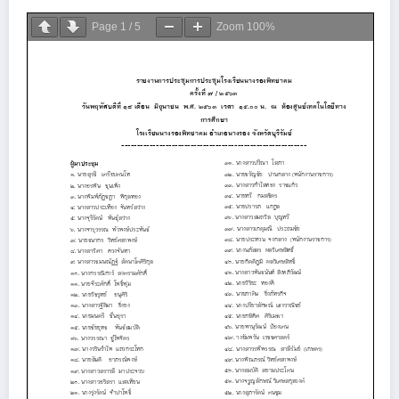
Page
1
/
5
Zoom
100%