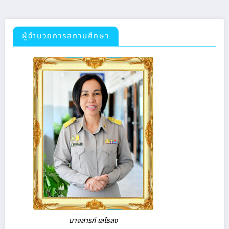
ผู้อำนวยการสถานศึกษา
นางสารภี เลไธสง