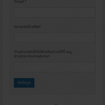
Email
*
>
ก
ร
ะ
ด
า
หมายเลขโทรศัพท์
น
ส
น
ท
น
ท่านสามารถเข้าไปฝากข้อความไว้ที่ เมนู
า
ข่าวสาร>กระดานสนทนา
*
ส่งข้อมูล