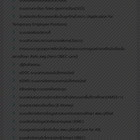
ระบบเช็คชื่อออนไลน์(toSchool)
ระบบงานทะเบียน-วัดผล-ดูผลการเรียน(SGS)
รับสมัครคัดเลือกบุคคลเพื่อเป็นลูกจ้างชั่วคราว (Application for
Temporary Employee Positions)
ระบบจองห้อง/สถานที่
ระบบสำรวจแววความสามารถพิเศษ(วัดแวว)
การแนะแนวดูแลสุขภาพจิตนักเรียนและระบบการดูแลช่วยเหลือนักเรียนใน
)
สถานศึกษา สังกัด สพฐ.(hero OBEC care
ปฏิทินกิจกรรม
eDOC-ระบบสารบรรณอิเล็กทรอนิกส์
eDMS-ระบบการจัดการเอกสารอิเล็กทรอนิกส์
eBooking-ระบบจองห้องประชุม
ระบบสนับสนุนการบริหารจัดการสำนักงานเขตพื้นที่การศึกษา(AMSS++)
ระบบตรวจสอบเงินเดือน (E-Money)
ระบบบริหารจัดการข้อมูลสารสนเทศของสถานศึกษา สพม.บุรีรัมย์
ระบบจัดเก็บข้อมูลนักเรียนรายบุคคล (DMC)
ระบบดูแลช่วยเหลือนักเรียน สพม.บุรีรัมย์(Care for All)
ระบบสำนักงานอิเล็กทรอนิกส์(Smart OBEC)