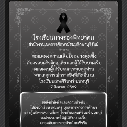
นางสารภี เลไธสง