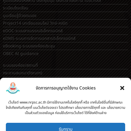
คู่มือเปลี่ยนรหัสผ่าน เลือกชุมนุม เลือกวิชาเลือก ใน toSchool
ระเบียบโรงเรียน
มุมเรียนรู้ด้วยตนเอง
Project14 บทเรียนออนไลน์ วิทย์-คณิต
eDOC-ระบบสารบรรณอิเล็กทรอนิกส์
eDMS-ระบบการจัดการเอกสารอิเล็กทรอนิกส์
eBooking-ระบบจองห้องประชุม
OBEC AI guidance
ระบบจองห้อง/สถานที่
กระดานสนทนา(forum)
ขออนุญาตออกนอกโรงเรียน
จัดการการอนุญาตใช้งาน Cookies
ระบบส่งแผนการสอนออนไลน์
ระบบนิเทศการจัดการเรียนการสอน
เว็บไซต์ www.nrpsc.ac.th มีการใช้งานเทคโนโลยีคุกกี้ หรือ เทคโนโลยีอื่นที่มีลักษณะ
บันทึกข้อมูลเกียรติบัตร/รายงานการอบรม
ใกล้เคียงกันกับคุกกี้ บนเว็บไซต์ของเรา โปรดศึกษา นโยบายการใช้คุกกี้ และ นโยบายความ
ทะเบียนคำสั่ง
เป็นส่วนตัวของข้อมูล ก่อนใช้บริการเว็บไซต์ ได้ที่ลิงค์ด้านล่าง
ระบบเช็คนักเรียนมาสายออนไลน์
สำหรับครู [
ลากิจส่วนตัว/ลาป่วย/ไปราชการ
]
รับทราบ