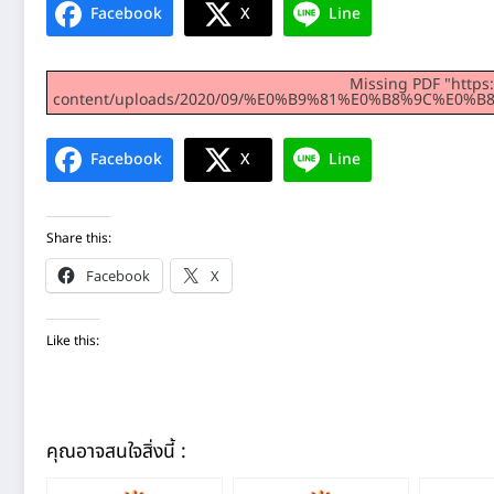
Facebook
X
Line
Missing PDF "https
content/uploads/2020/09/%E0%B9%81%E0%B8%9C%E
Facebook
X
Line
Share this:
Facebook
X
Like this:
คุณอาจสนใจสิ่งนี้ :