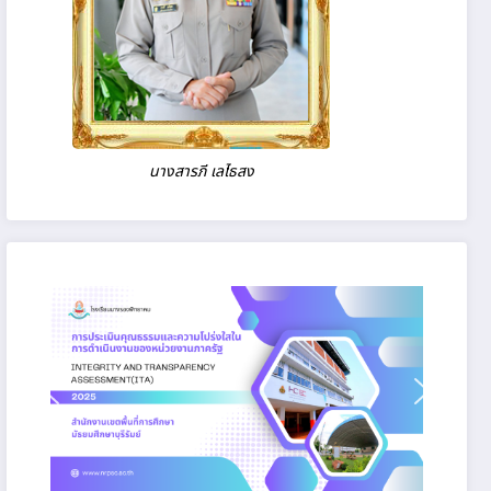
%B1%E0%B8%94%E0%B8%AB%E0%B8%B2%E0%B8%9E%E0%B8%B1%
นางสารภี เลไธสง