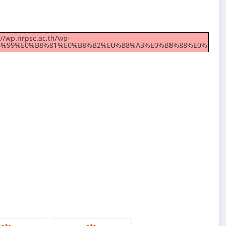
://wp.nrpsc.ac.th/wp-
0%B8%99%E0%B8%81%E0%B8%B2%E0%B8%A3%E0%B8%88%E0%B8