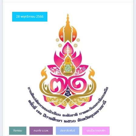
28 พฤศจิกายน 2566
กิจกรรม
คนเก่ง น.ร.พ.
ประชาสัมพันธ์
รอบรั้วนางรองพิท