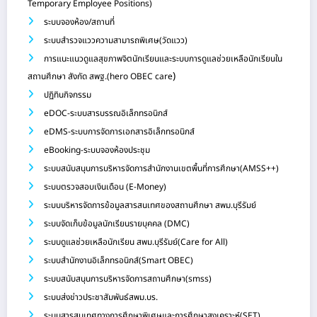
Temporary Employee Positions)
ระบบจองห้อง/สถานที่
ระบบสำรวจแววความสามารถพิเศษ(วัดแวว)
การแนะแนวดูแลสุขภาพจิตนักเรียนและระบบการดูแลช่วยเหลือนักเรียนใน
)
สถานศึกษา สังกัด สพฐ.(hero OBEC care
ปฏิทินกิจกรรม
eDOC-ระบบสารบรรณอิเล็กทรอนิกส์
eDMS-ระบบการจัดการเอกสารอิเล็กทรอนิกส์
eBooking-ระบบจองห้องประชุม
ระบบสนับสนุนการบริหารจัดการสำนักงานเขตพื้นที่การศึกษา(AMSS++)
ระบบตรวจสอบเงินเดือน (E-Money)
ระบบบริหารจัดการข้อมูลสารสนเทศของสถานศึกษา สพม.บุรีรัมย์
ระบบจัดเก็บข้อมูลนักเรียนรายบุคคล (DMC)
ระบบดูแลช่วยเหลือนักเรียน สพม.บุรีรัมย์(Care for All)
ระบบสำนักงานอิเล็กทรอนิกส์(Smart OBEC)
ระบบสนับสนุนการบริหารจัดการสถานศึกษา(smss)
ระบบส่งข่าวประชาสัมพันธ์สพม.บร.
ระบบสารสนเทศทางการศึกษาพิเศษและการศึกษาสงเคราะห์(SET)