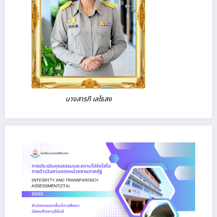
นางสารภี เลไธสง