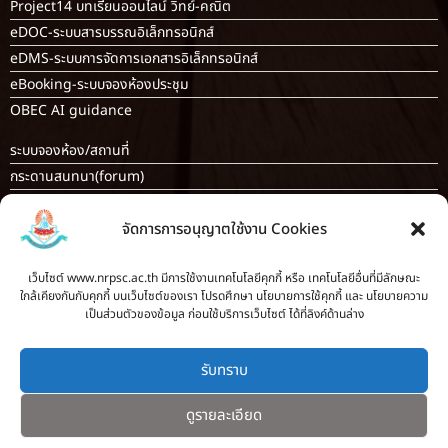
Project14 บทเรียนออนไลน์ วิทย์-คณิต
eDOC-ระบบสารบรรณอิเล็กทรอนิกส์
eDMS-ระบบการจัดการเอกสารอิเล็กทรอนิกส์
eBooking-ระบบจองห้องประชุม
OBEC AI guidance
ระบบจองห้อง/สถานที่
กระดานสนทนา(forum)
ขออนุญาตออกนอกโรงเรียน
จัดการการอนุญาตใช้งาน Cookies
ระบบส่งแผนการสอนออนไลน์
ระบบนิเทศการจัดการเรียนการสอน
เว็บไซต์ www.nrpsc.ac.th มีการใช้งานเทคโนโลยีคุกกี้ หรือ เทคโนโลยีอื่นที่มีลักษณะ
บันทึกข้อมูลเกียรติบัตร/รายงานการอบรม
ใกล้เคียงกันกับคุกกี้ บนเว็บไซต์ของเรา โปรดศึกษา นโยบายการใช้คุกกี้ และ นโยบายความ
ทะเบียนคำสั่ง
เป็นส่วนตัวของข้อมูล ก่อนใช้บริการเว็บไซต์ ได้ที่ลิงค์ด้านล่าง
ระบบเช็คนักเรียนมาสายออนไลน์
สำหรับครู [
ลากิจส่วนตัว/ลาป่วย/ไปราชการ
]
รับทราบ
ดูรายละเอียด