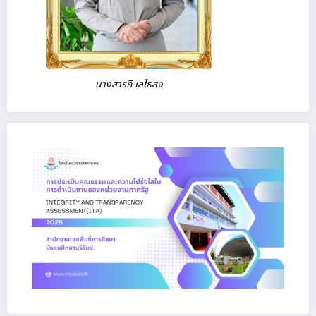
นางสารภี เลไธสง