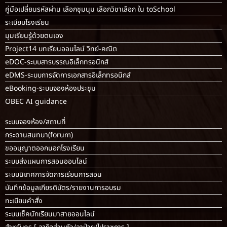
คู่มือเปลี่ยนรหัสผ่าน เลือกชุมนุม เลือกวิชาเลือก ใน toSchool
ระเบียบโรงเรียน
มุมเรียนรู้ด้วยตนเอง
Project14 บทเรียนออนไลน์ วิทย์-คณิต
eDOC-ระบบสารบรรณอิเล็กทรอนิกส์
eDMS-ระบบการจัดการเอกสารอิเล็กทรอนิกส์
eBooking-ระบบจองห้องประชุม
OBEC AI guidance
ระบบจองห้อง/สถานที่
กระดานสนทนา(forum)
ขออนุญาตออกนอกโรงเรียน
ระบบส่งแผนการสอนออนไลน์
ระบบนิเทศการจัดการเรียนการสอน
บันทึกข้อมูลเกียรติบัตร/รายงานการอบรม
ทะเบียนคำสั่ง
ระบบเช็คนักเรียนมาสายออนไลน์