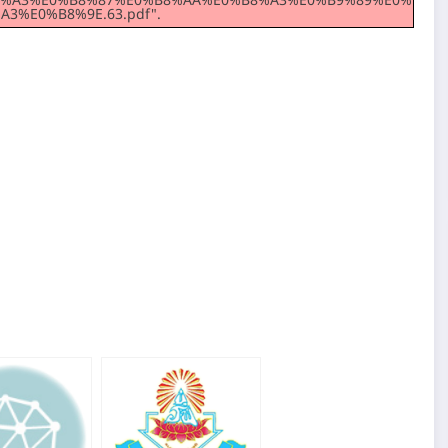
E0%B8%A3%E0%B8%87%E0%B8%AA%E0%B8%A3%E0%B9%89%E0%B
3%E0%B8%9E.63.pdf".