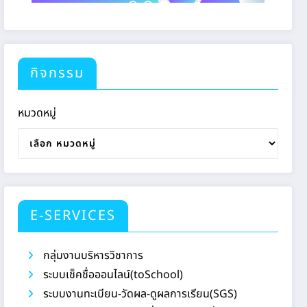
กิจกรรม
หมวดหมู่
E-SERVICES
กลุ่มงานบริหารวิชาการ
ระบบเช็คชื่อออนไลน์(toSchool)
ระบบงานทะเบียน-วัดผล-ดูผลการเรียน(SGS)