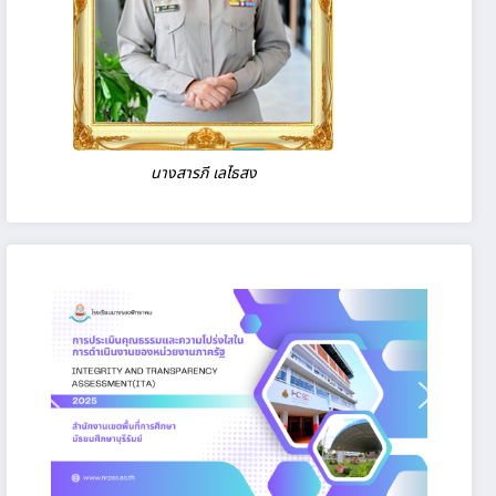
8%B2%E0%B8%87%E0%B8%81%E0%B8%B2%E0%B8%A3%E0%B8%9
นางสารภี เลไธสง