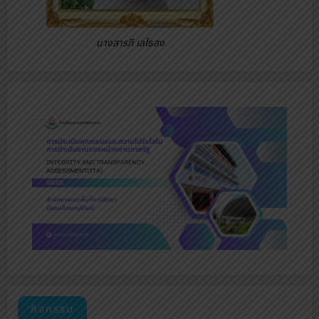
นางสารภี เลไธสง
กิจกรรม