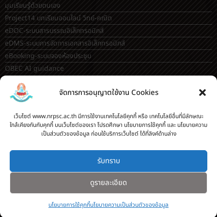
มุมเรียนรู้ด้วยตนเอง
Project14 บทเรียนออนไลน์ วิทย์-คณิต
eDOC-ระบบสารบรรณอิเล็กทรอนิกส์
eDMS-ระบบการจัดการเอกสารอิเล็กทรอนิกส์
eBooking-ระบบจองห้องประชุม
OBEC AI guidance
ระบบจองห้อง/สถานที่
จัดการการอนุญาตใช้งาน Cookies
กระดานสนทนา(forum)
ขออนุญาตออกนอกโรงเรียน
เว็บไซต์ www.nrpsc.ac.th มีการใช้งานเทคโนโลยีคุกกี้ หรือ เทคโนโลยีอื่นที่มีลักษณะ
ใกล้เคียงกันกับคุกกี้ บนเว็บไซต์ของเรา โปรดศึกษา นโยบายการใช้คุกกี้ และ นโยบายความ
ระบบส่งแผนการสอนออนไลน์
เป็นส่วนตัวของข้อมูล ก่อนใช้บริการเว็บไซต์ ได้ที่ลิงค์ด้านล่าง
ระบบนิเทศการจัดการเรียนการสอน
บันทึกข้อมูลเกียรติบัตร/รายงานการอบรม
รับทราบ
ทะเบียนคำสั่ง
ระบบเช็คนักเรียนมาสายออนไลน์
ดูรายละเอียด
สำหรับครู [
ลากิจส่วนตัว/ลาป่วย/ไปราชการ
]
นโยบายการใช้คุกกี้
นโยบายความเป็นส่วนตัวของข้อมูล