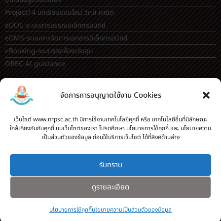
Temporary Employee Positions)
toschool.in/nrp
คู่มือเปลี่ยนรหัสผ่าน เลือกชุมนุม เลือกวิชาเลือก ใน toSchool
ระเบียบโรงเรียน
มุมเรียนรู้ด้วยตนเอง
Project14 บทเรียนออนไลน์ วิทย์-คณิต
eDOC-ระบบสารบรรณอิเล็กทรอนิกส์
จัดการการอนุญาตใช้งาน Cookies
eDMS-ระบบการจัดการเอกสารอิเล็กทรอนิกส์
eBooking-ระบบจองห้องประชุม
เว็บไซต์ www.nrpsc.ac.th มีการใช้งานเทคโนโลยีคุกกี้ หรือ เทคโนโลยีอื่นที่มีลักษณะ
ใกล้เคียงกันกับคุกกี้ บนเว็บไซต์ของเรา โปรดศึกษา นโยบายการใช้คุกกี้ และ นโยบายความ
OBEC AI guidance
เป็นส่วนตัวของข้อมูล ก่อนใช้บริการเว็บไซต์ ได้ที่ลิงค์ด้านล่าง
ระบบจองห้อง/สถานที่
รับทราบ
กระดานสนทนา(forum)
ขออนุญาตออกนอกโรงเรียน
ดูรายละเอียด
ระบบส่งแผนการสอนออนไลน์
ระบบนิเทศการจัดการเรียนการสอน
นโยบายการใช้คุกกี้
นโยบายความเป็นส่วนตัวของข้อมูล
บันทึกข้อมูลเกียรติบัตร/รายงานการอบรม