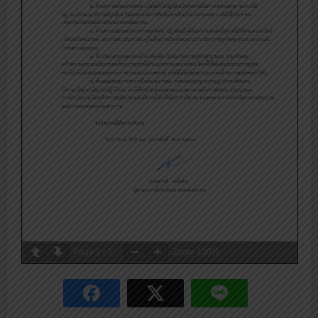
Page
1
/
3
Zoom
100%