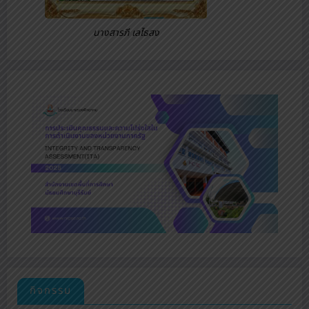
นางสารภี เลไธสง
กิจกรรม