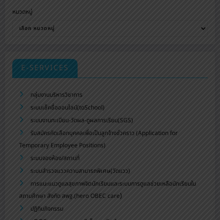
หมวดหมู่
E-SERVICES
กลุ่มงานบริหารวิชาการ
ระบบเช็คชื่อออนไลน์(toSchool)
ระบบงานทะเบียน-วัดผล-ดูผลการเรียน(SGS)
รับสมัครคัดเลือกบุคคลเพื่อเป็นลูกจ้างชั่วคราว (Application for
Temporary Employee Positions)
ระบบจองห้อง/สถานที่
ระบบสำรวจแววความสามารถพิเศษ(วัดแวว)
การแนะแนวดูแลสุขภาพจิตนักเรียนและระบบการดูแลช่วยเหลือนักเรียนใน
)
สถานศึกษา สังกัด สพฐ.(hero OBEC care
ปฏิทินกิจกรรม