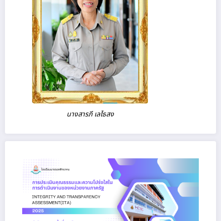
นางสารภี เลไธสง