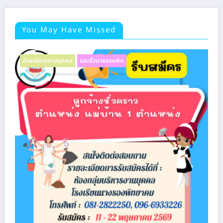
You May Have Missed
ฝ่ายบริหารงานบุคคล
รอบรั้วนางรองพิท