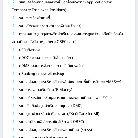
รับสมัครคัดเลือกบุคคลเพื่อเป็นลูกจ้างชั่วคราว (Application for
Temporary Employee Positions)
ระบบจองห้อง/สถานที่
ระบบสำรวจแววความสามารถพิเศษ(วัดแวว)
การแนะแนวดูแลสุขภาพจิตนักเรียนและระบบการดูแลช่วยเหลือนักเรียนใน
)
สถานศึกษา สังกัด สพฐ.(hero OBEC care
ปฏิทินกิจกรรม
eDOC-ระบบสารบรรณอิเล็กทรอนิกส์
eDMS-ระบบการจัดการเอกสารอิเล็กทรอนิกส์
eBooking-ระบบจองห้องประชุม
ระบบสนับสนุนการบริหารจัดการสำนักงานเขตพื้นที่การศึกษา(AMSS++)
ระบบตรวจสอบเงินเดือน (E-Money)
ระบบบริหารจัดการข้อมูลสารสนเทศของสถานศึกษา สพม.บุรีรัมย์
ระบบจัดเก็บข้อมูลนักเรียนรายบุคคล (DMC)
ระบบดูแลช่วยเหลือนักเรียน สพม.บุรีรัมย์(Care for All)
ระบบสำนักงานอิเล็กทรอนิกส์(Smart OBEC)
ระบบสนับสนุนการบริหารจัดการสถานศึกษา(smss)
ระบบส่งข่าวประชาสัมพันธ์สพม.บร.