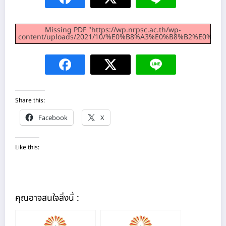
Missing PDF "https://wp.nrpsc.ac.th/wp-
content/uploads/2021/10/%E0%B8%A3%E0%B8%B2%E
Share this:
Facebook
X
Like this:
คุณอาจสนใจสิ่งนี้ :