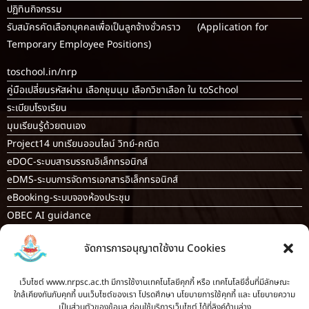
ปฏิทินกิจกรรม
รับสมัครคัดเลือกบุคคลเพื่อเป็นลูกจ้างชั่วคราว (Application for
Temporary Employee Positions)
toschool.in/nrp
คู่มือเปลี่ยนรหัสผ่าน เลือกชุมนุม เลือกวิชาเลือก ใน toSchool
ระเบียบโรงเรียน
มุมเรียนรู้ด้วยตนเอง
Project14 บทเรียนออนไลน์ วิทย์-คณิต
eDOC-ระบบสารบรรณอิเล็กทรอนิกส์
eDMS-ระบบการจัดการเอกสารอิเล็กทรอนิกส์
eBooking-ระบบจองห้องประชุม
OBEC AI guidance
ระบบจองห้อง/สถานที่
จัดการการอนุญาตใช้งาน Cookies
กระดานสนทนา(forum)
ขออนุญาตออกนอกโรงเรียน
เว็บไซต์ www.nrpsc.ac.th มีการใช้งานเทคโนโลยีคุกกี้ หรือ เทคโนโลยีอื่นที่มีลักษณะ
ใกล้เคียงกันกับคุกกี้ บนเว็บไซต์ของเรา โปรดศึกษา นโยบายการใช้คุกกี้ และ นโยบายความ
ระบบส่งแผนการสอนออนไลน์
เป็นส่วนตัวของข้อมูล ก่อนใช้บริการเว็บไซต์ ได้ที่ลิงค์ด้านล่าง