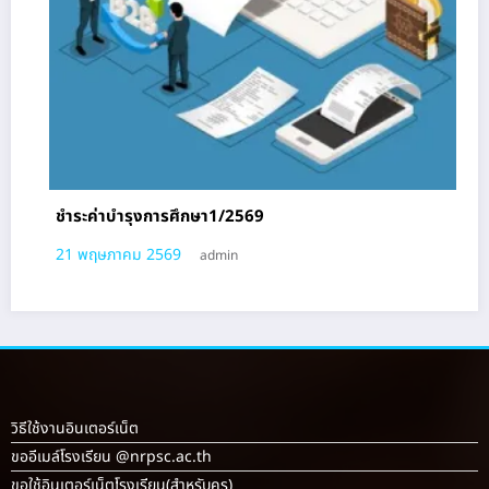
คู่มือใช้งาน toschool [การเปลี่ยนรหัสผ่าน/การเลือกว
เลือกหรือชุมนุม]
21 พฤษภาคม 2569
admin
วิธีใช้งานอินเตอร์เน็ต
ขออีเมล์โรงเรียน @nrpsc.ac.th
ขอใช้อินเตอร์เน็ตโรงเรียน
(สำหรับครู)
ดาวน์โหลด
รูปกิจกรรมโรงเรียน
หลักสูตรต้านทุจริตระดับมัธยมศึกษา
หลักสูตรต้านทุจริตทุกระดับ