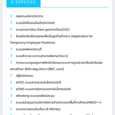
E-SERVICES
กลุ่มงานบริหารวิชาการ
ระบบเช็คชื่อออนไลน์(toSchool)
ระบบงานทะเบียน-วัดผล-ดูผลการเรียน(SGS)
รับสมัครคัดเลือกบุคคลเพื่อเป็นลูกจ้างชั่วคราว (Application for
Temporary Employee Positions)
ระบบจองห้อง/สถานที่
ระบบสำรวจแววความสามารถพิเศษ(วัดแวว)
การแนะแนวดูแลสุขภาพจิตนักเรียนและระบบการดูแลช่วยเหลือนักเรียนใน
)
สถานศึกษา สังกัด สพฐ.(hero OBEC care
ปฏิทินกิจกรรม
eDOC-ระบบสารบรรณอิเล็กทรอนิกส์
eDMS-ระบบการจัดการเอกสารอิเล็กทรอนิกส์
eBooking-ระบบจองห้องประชุม
ระบบสนับสนุนการบริหารจัดการสำนักงานเขตพื้นที่การศึกษา(AMSS++)
ระบบตรวจสอบเงินเดือน (E-Money)