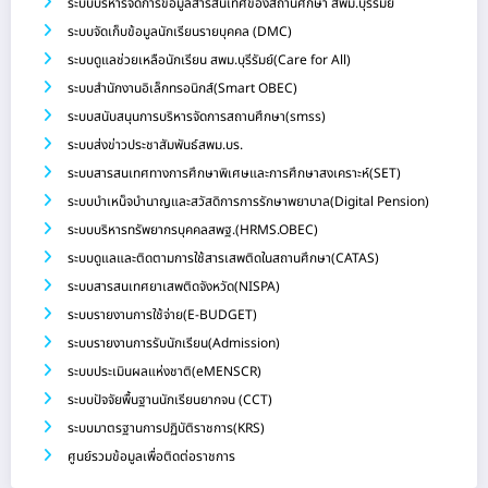
ระบบบริหารจัดการข้อมูลสารสนเทศของสถานศึกษา สพม.บุรีรัมย์
ระบบจัดเก็บข้อมูลนักเรียนรายบุคคล (DMC)
ระบบดูแลช่วยเหลือนักเรียน สพม.บุรีรัมย์(Care for All)
ระบบสำนักงานอิเล็กทรอนิกส์(Smart OBEC)
ระบบสนับสนุนการบริหารจัดการสถานศึกษา(smss)
ระบบส่งข่าวประชาสัมพันธ์สพม.บร.
ระบบสารสนเทศทางการศึกษาพิเศษและการศึกษาสงเคราะห์(SET)
ระบบบำเหน็จบำนาญและสวัสดิการการรักษาพยาบาล(Digital Pension)
ระบบบริหารทรัพยากรบุคคลสพฐ.(HRMS.OBEC)
ระบบดูแลและติดตามการใช้สารเสพติดในสถานศึกษา(CATAS)
ระบบสารสนเทศยาเสพติดจังหวัด(NISPA)
ระบบรายงานการใช้จ่าย(E-BUDGET)
ระบบรายงานการรับนักเรียน(Admission)
ระบบประเมินผลแห่งชาติ(eMENSCR)
ระบบปัจจัยพื้นฐานนักเรียนยากจน (CCT)
ระบบมาตรฐานการปฏิบัติราชการ(KRS)
ศูนย์รวมข้อมูลเพื่อติดต่อราชการ