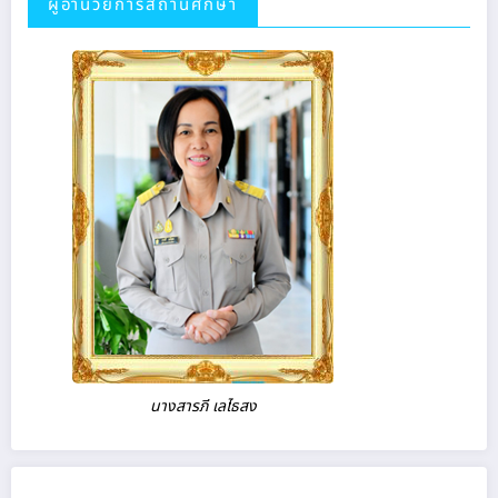
ผู้อำนวยการสถานศึกษา
นางสารภี เลไธสง