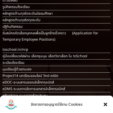
ดาวน์โหลด
รูปกิจกรรมโรงเรียน
หลักสูตรต้านทุจริตระดับมัธยมศึกษา
หลักสูตรต้านทุจริตทุกระดับ
ปฏิทินกิจกรรม
รับสมัครคัดเลือกบุคคลเพื่อเป็นลูกจ้างชั่วคราว (Application for
Temporary Employee Positions)
toschool.in/nrp
คู่มือเปลี่ยนรหัสผ่าน เลือกชุมนุม เลือกวิชาเลือก ใน toSchool
ระเบียบโรงเรียน
มุมเรียนรู้ด้วยตนเอง
Project14 บทเรียนออนไลน์ วิทย์-คณิต
eDOC-ระบบสารบรรณอิเล็กทรอนิกส์
eDMS-ระบบการจัดการเอกสารอิเล็กทรอนิกส์
eBooking-ระบบจองห้องประชุม
OBEC AI guidance
จัดการการอนุญาตใช้งาน Cookies
ระบบจองห้อง/สถานที่