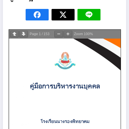
Page
1
/
153
Zoom
100%