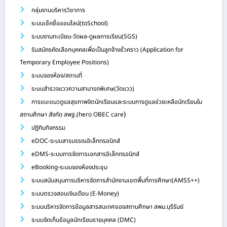
กลุ่มงานบริหารวิชาการ
ระบบเช็คชื่อออนไลน์(toSchool)
ระบบงานทะเบียน-วัดผล-ดูผลการเรียน(SGS)
รับสมัครคัดเลือกบุคคลเพื่อเป็นลูกจ้างชั่วคราว (Application for
Temporary Employee Positions)
ระบบจองห้อง/สถานที่
ระบบสำรวจแววความสามารถพิเศษ(วัดแวว)
การแนะแนวดูแลสุขภาพจิตนักเรียนและระบบการดูแลช่วยเหลือนักเรียนใน
)
สถานศึกษา สังกัด สพฐ.(hero OBEC care
ปฏิทินกิจกรรม
eDOC-ระบบสารบรรณอิเล็กทรอนิกส์
eDMS-ระบบการจัดการเอกสารอิเล็กทรอนิกส์
eBooking-ระบบจองห้องประชุม
ระบบสนับสนุนการบริหารจัดการสำนักงานเขตพื้นที่การศึกษา(AMSS++)
ระบบตรวจสอบเงินเดือน (E-Money)
ระบบบริหารจัดการข้อมูลสารสนเทศของสถานศึกษา สพม.บุรีรัมย์
ระบบจัดเก็บข้อมูลนักเรียนรายบุคคล (DMC)