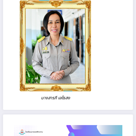
นางสารภี เลไธสง