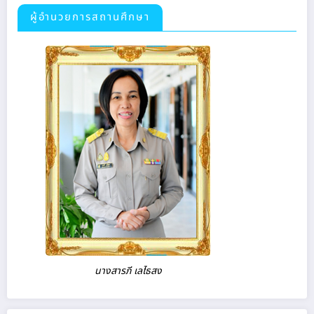
ผู้อำนวยการสถานศึกษา
นางสารภี เลไธสง