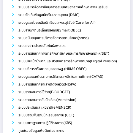
ระบบบริหารจัดการข้อมูลสารสนเทศของสถานศึกษา สพม.บุรีรัมย์
ระบบจัดเก็บข้อมูลนักเรียนรายบุคคล (DMC)
ระบบดูแลช่วยเหลือนักเรียน สพม.บุรีรัมย์(Care for All)
ระบบสำนักงานอิเล็กทรอนิกส์(Smart OBEC)
ระบบสนับสนุนการบริหารจัดการสถานศึกษา(smss)
ระบบส่งข่าวประชาสัมพันธ์สพม.บร.
ระบบสารสนเทศทางการศึกษาพิเศษและการศึกษาสงเคราะห์(SET)
ระบบบำเหน็จบำนาญและสวัสดิการการรักษาพยาบาล(Digital Pension)
ระบบบริหารทรัพยากรบุคคลสพฐ.(HRMS.OBEC)
ระบบดูแลและติดตามการใช้สารเสพติดในสถานศึกษา(CATAS)
ระบบสารสนเทศยาเสพติดจังหวัด(NISPA)
ระบบรายงานการใช้จ่าย(E-BUDGET)
ระบบรายงานการรับนักเรียน(Admission)
ระบบประเมินผลแห่งชาติ(eMENSCR)
ระบบปัจจัยพื้นฐานนักเรียนยากจน (CCT)
ระบบมาตรฐานการปฏิบัติราชการ(KRS)
ศูนย์รวมข้อมูลเพื่อติดต่อราชการ