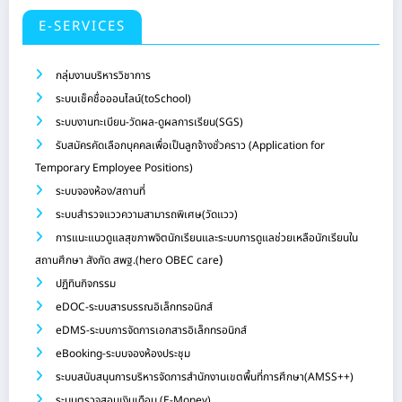
E-SERVICES
กลุ่มงานบริหารวิชาการ
ระบบเช็คชื่อออนไลน์(toSchool)
ระบบงานทะเบียน-วัดผล-ดูผลการเรียน(SGS)
รับสมัครคัดเลือกบุคคลเพื่อเป็นลูกจ้างชั่วคราว (Application for
Temporary Employee Positions)
ระบบจองห้อง/สถานที่
ระบบสำรวจแววความสามารถพิเศษ(วัดแวว)
การแนะแนวดูแลสุขภาพจิตนักเรียนและระบบการดูแลช่วยเหลือนักเรียนใน
)
สถานศึกษา สังกัด สพฐ.(hero OBEC care
ปฏิทินกิจกรรม
eDOC-ระบบสารบรรณอิเล็กทรอนิกส์
eDMS-ระบบการจัดการเอกสารอิเล็กทรอนิกส์
eBooking-ระบบจองห้องประชุม
ระบบสนับสนุนการบริหารจัดการสำนักงานเขตพื้นที่การศึกษา(AMSS++)
ระบบตรวจสอบเงินเดือน (E-Money)