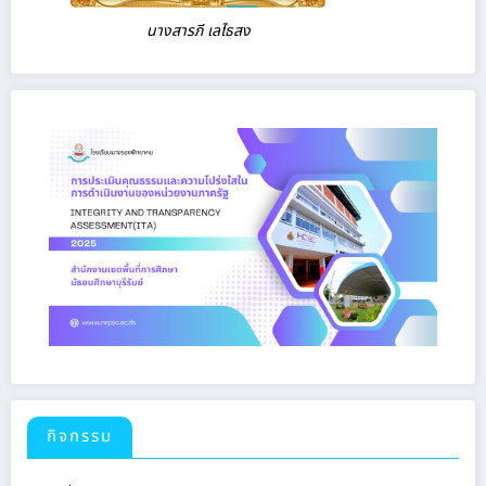
นางสารภี เลไธสง
กิจกรรม