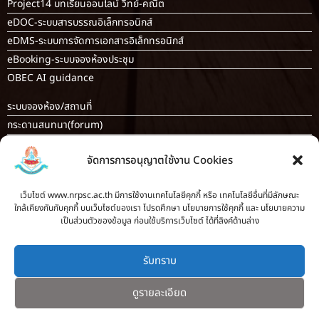
Project14 บทเรียนออนไลน์ วิทย์-คณิต
eDOC-ระบบสารบรรณอิเล็กทรอนิกส์
eDMS-ระบบการจัดการเอกสารอิเล็กทรอนิกส์
eBooking-ระบบจองห้องประชุม
OBEC AI guidance
ระบบจองห้อง/สถานที่
กระดานสนทนา(forum)
ขออนุญาตออกนอกโรงเรียน
จัดการการอนุญาตใช้งาน Cookies
ระบบส่งแผนการสอนออนไลน์
ระบบนิเทศการจัดการเรียนการสอน
เว็บไซต์ www.nrpsc.ac.th มีการใช้งานเทคโนโลยีคุกกี้ หรือ เทคโนโลยีอื่นที่มีลักษณะ
บันทึกข้อมูลเกียรติบัตร/รายงานการอบรม
ใกล้เคียงกันกับคุกกี้ บนเว็บไซต์ของเรา โปรดศึกษา นโยบายการใช้คุกกี้ และ นโยบายความ
ทะเบียนคำสั่ง
เป็นส่วนตัวของข้อมูล ก่อนใช้บริการเว็บไซต์ ได้ที่ลิงค์ด้านล่าง
ระบบเช็คนักเรียนมาสายออนไลน์
สำหรับครู [
ลากิจส่วนตัว/ลาป่วย/ไปราชการ
]
รับทราบ
ดูรายละเอียด