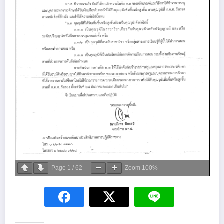
Page
1
/
62
Zoom
100%