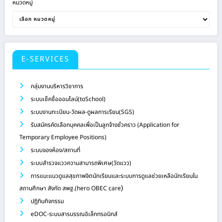
หมวดหมู่
E-SERVICES
กลุ่มงานบริหารวิชาการ
ระบบเช็คชื่อออนไลน์(toSchool)
ระบบงานทะเบียน-วัดผล-ดูผลการเรียน(SGS)
รับสมัครคัดเลือกบุคคลเพื่อเป็นลูกจ้างชั่วคราว (Application for
Temporary Employee Positions)
ระบบจองห้อง/สถานที่
ระบบสำรวจแววความสามารถพิเศษ(วัดแวว)
การแนะแนวดูแลสุขภาพจิตนักเรียนและระบบการดูแลช่วยเหลือนักเรียนใน
)
สถานศึกษา สังกัด สพฐ.(hero OBEC care
ปฏิทินกิจกรรม
eDOC-ระบบสารบรรณอิเล็กทรอนิกส์