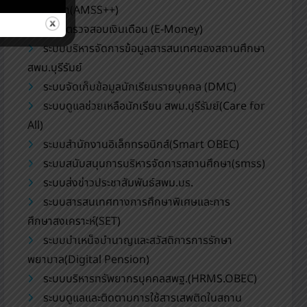
การศึกษา(AMSS++)
ระบบตรวจสอบเงินเดือน (E-Money)
ระบบบริหารจัดการข้อมูลสารสนเทศของสถานศึกษา
สพม.บุรีรัมย์
ระบบจัดเก็บข้อมูลนักเรียนรายบุคคล (DMC)
ระบบดูแลช่วยเหลือนักเรียน สพม.บุรีรัมย์(Care for
All)
ระบบสำนักงานอิเล็กทรอนิกส์(Smart OBEC)
ระบบสนับสนุนการบริหารจัดการสถานศึกษา(smss)
ระบบส่งข่าวประชาสัมพันธ์สพม.บร.
ระบบสารสนเทศทางการศึกษาพิเศษและการ
ศึกษาสงเคราะห์(SET)
ระบบบำเหน็จบำนาญและสวัสดิการการรักษา
พยาบาล(Digital Pension)
ระบบบริหารทรัพยากรบุคคลสพฐ.(HRMS.OBEC)
ระบบดูแลและติดตามการใช้สารเสพติดในสถาน