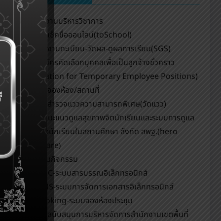
กลุ่มงานบริหารวิชาการ
ระบบเช็คชื่อออนไลน์(toSchool)
ระบบงานทะเบียน-วัดผล-ดูผลการเรียน(SGS)
รับสมัครคัดเลือกบุคคลเพื่อเป็นลูกจ้างชั่วคราว
(Application for Temporary Employee Positions)
ระบบจองห้อง/สถานที่
ระบบสำรวจแววความสามารถพิเศษ(วัดแวว)
การแนะแนวดูแลสุขภาพจิตนักเรียนและระบบการดูแล
ช่วยเหลือนักเรียนในสถานศึกษา สังกัด สพฐ.(hero
OBEC care
)
ปฏิทินกิจกรรม
eDOC-ระบบสารบรรณอิเล็กทรอนิกส์
eDMS-ระบบการจัดการเอกสารอิเล็กทรอนิกส์
eBooking-ระบบจองห้องประชุม
ระบบสนับสนุนการบริหารจัดการสำนักงานเขตพื้นที่