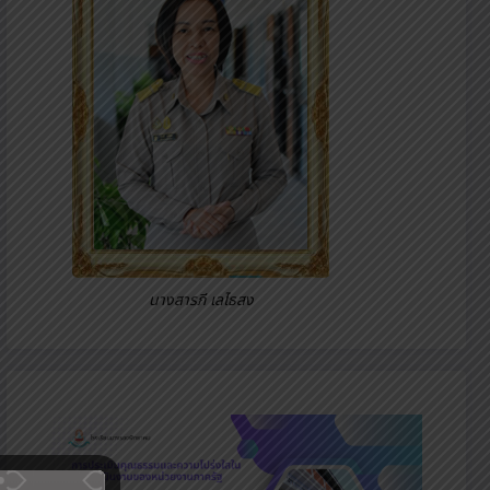
นางสารภี เลไธสง