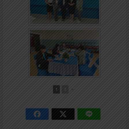
1
2
►