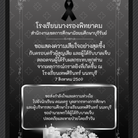
ทักษะอะไรบ้างที่เด็กใน
คณะครูและนักเรียนศึกษา
ศตวรรษที่ 21 จำเป็นต้อง
แหล่งเรียนรู้บ้านดิน
มี?
ภูเขาไฟบ้านใต้พัฒนา
Tag
Hcec