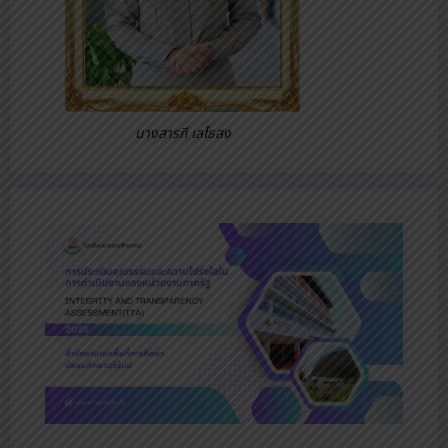
นางสารภี เลไธสง