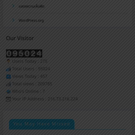
แสดงความเห็นฟีด
WordPress.org
Our Visitor
Users Today : 275
Total Users : 95024
Views Today : 457
Total views : 209785
Who's Online : 7
Your IP Address : 216.73.216.224
You May Have Missed