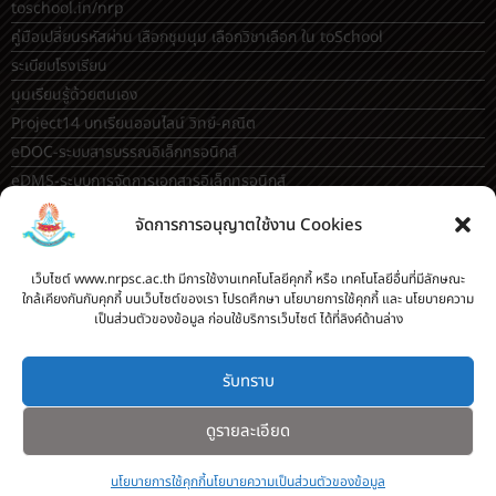
หลักสูตรต้านทุจริตระดับมัธยมศึกษา
หลักสูตรต้านทุจริตทุกระดับ
ปฏิทินกิจกรรม
รับสมัครคัดเลือกบุคคลเพื่อเป็นลูกจ้างชั่วคราว (Application for
Temporary Employee Positions)
toschool.in/nrp
คู่มือเปลี่ยนรหัสผ่าน เลือกชุมนุม เลือกวิชาเลือก ใน toSchool
ระเบียบโรงเรียน
จัดการการอนุญาตใช้งาน Cookies
มุมเรียนรู้ด้วยตนเอง
Project14 บทเรียนออนไลน์ วิทย์-คณิต
เว็บไซต์ www.nrpsc.ac.th มีการใช้งานเทคโนโลยีคุกกี้ หรือ เทคโนโลยีอื่นที่มีลักษณะ
ใกล้เคียงกันกับคุกกี้ บนเว็บไซต์ของเรา โปรดศึกษา นโยบายการใช้คุกกี้ และ นโยบายความ
eDOC-ระบบสารบรรณอิเล็กทรอนิกส์
เป็นส่วนตัวของข้อมูล ก่อนใช้บริการเว็บไซต์ ได้ที่ลิงค์ด้านล่าง
eDMS-ระบบการจัดการเอกสารอิเล็กทรอนิกส์
eBooking-ระบบจองห้องประชุม
รับทราบ
OBEC AI guidance
ดูรายละเอียด
ระบบจองห้อง/สถานที่
กระดานสนทนา(forum)
นโยบายการใช้คุกกี้
นโยบายความเป็นส่วนตัวของข้อมูล
ขออนุญาตออกนอกโรงเรียน