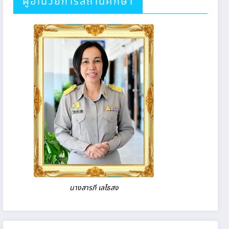
ผู้อำนวยการสถานศึกษา
นางสารภี เลไธสง