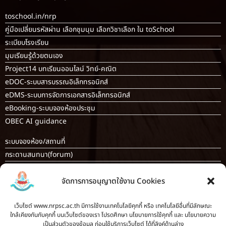
toschool.in/nrp
คู่มือเปลี่ยนรหัสผ่าน เลือกชุมนุม เลือกวิชาเลือก ใน toSchool
ระเบียบโรงเรียน
มุมเรียนรู้ด้วยตนเอง
Project14 บทเรียนออนไลน์ วิทย์-คณิต
eDOC-ระบบสารบรรณอิเล็กทรอนิกส์
eDMS-ระบบการจัดการเอกสารอิเล็กทรอนิกส์
eBooking-ระบบจองห้องประชุม
OBEC AI guidance
ระบบจองห้อง/สถานที่
กระดานสนทนา(forum)
ขออนุญาตออกนอกโรงเรียน
จัดการการอนุญาตใช้งาน Cookies
ระบบส่งแผนการสอนออนไลน์
ระบบนิเทศการจัดการเรียนการสอน
เว็บไซต์ www.nrpsc.ac.th มีการใช้งานเทคโนโลยีคุกกี้ หรือ เทคโนโลยีอื่นที่มีลักษณะ
บันทึกข้อมูลเกียรติบัตร/รายงานการอบรม
ใกล้เคียงกันกับคุกกี้ บนเว็บไซต์ของเรา โปรดศึกษา นโยบายการใช้คุกกี้ และ นโยบายความ
ทะเบียนคำสั่ง
เป็นส่วนตัวของข้อมูล ก่อนใช้บริการเว็บไซต์ ได้ที่ลิงค์ด้านล่าง