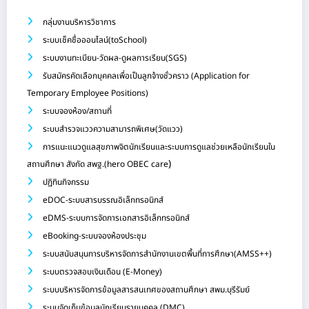
กลุ่มงานบริหารวิชาการ
ระบบเช็คชื่อออนไลน์(toSchool)
ระบบงานทะเบียน-วัดผล-ดูผลการเรียน(SGS)
รับสมัครคัดเลือกบุคคลเพื่อเป็นลูกจ้างชั่วคราว (Application for
Temporary Employee Positions)
ระบบจองห้อง/สถานที่
ระบบสำรวจแววความสามารถพิเศษ(วัดแวว)
การแนะแนวดูแลสุขภาพจิตนักเรียนและระบบการดูแลช่วยเหลือนักเรียนใน
)
สถานศึกษา สังกัด สพฐ.(hero OBEC care
ปฏิทินกิจกรรม
eDOC-ระบบสารบรรณอิเล็กทรอนิกส์
eDMS-ระบบการจัดการเอกสารอิเล็กทรอนิกส์
eBooking-ระบบจองห้องประชุม
ระบบสนับสนุนการบริหารจัดการสำนักงานเขตพื้นที่การศึกษา(AMSS++)
ระบบตรวจสอบเงินเดือน (E-Money)
ระบบบริหารจัดการข้อมูลสารสนเทศของสถานศึกษา สพม.บุรีรัมย์
ระบบจัดเก็บข้อมูลนักเรียนรายบุคคล (DMC)