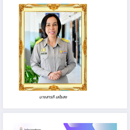
นางสารภี เลไธสง