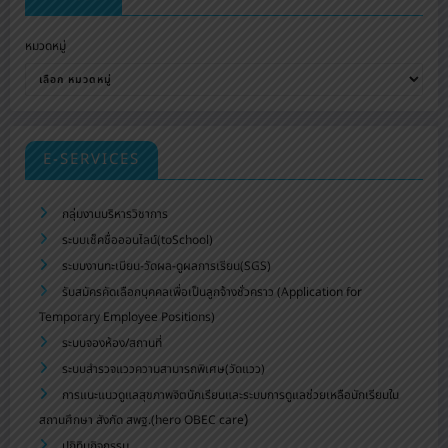
หมวดหมู่
E-SERVICES
กลุ่มงานบริหารวิชาการ
ระบบเช็คชื่อออนไลน์(toSchool)
ระบบงานทะเบียน-วัดผล-ดูผลการเรียน(SGS)
รับสมัครคัดเลือกบุคคลเพื่อเป็นลูกจ้างชั่วคราว (Application for
Temporary Employee Positions)
ระบบจองห้อง/สถานที่
ระบบสำรวจแววความสามารถพิเศษ(วัดแวว)
การแนะแนวดูแลสุขภาพจิตนักเรียนและระบบการดูแลช่วยเหลือนักเรียนใน
)
สถานศึกษา สังกัด สพฐ.(hero OBEC care
ปฏิทินกิจกรรม