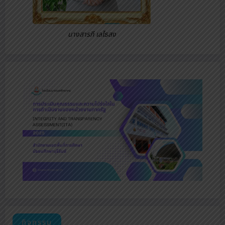
นางสารภี เลไธสง
กิจกรรม