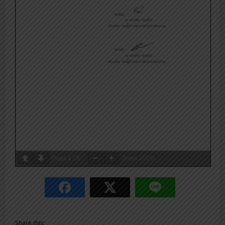
Page
1
/
9
Zoom
100%
Share this: