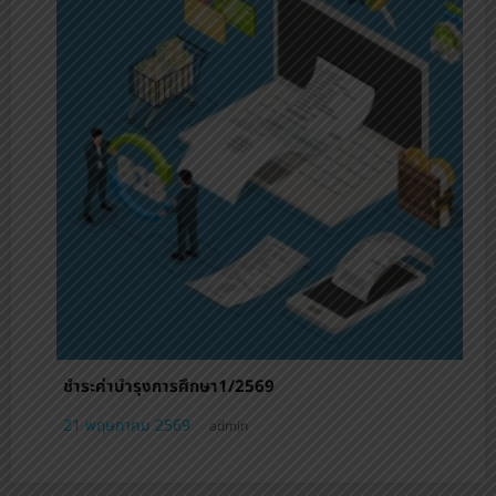
คู่มือใช้งาน toschool [การเปลี่ยนรหัสผ่าน/การเลือกวิ
เลือกหรือชุมนุม]
21 พฤษภาคม 2569
admin
วิธีใช้งานอินเตอร์เน็ต