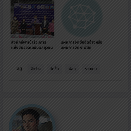
ส่งนักกีฬาเข้าร่วมการ
แผนการจัดซื้อจัดจ้างหรือ
แข่งขันวอลเลย์บอลยุวชน
แผนการจัดหาพัสดุ
เอสโคล่า รุ่นอายุไม่เกิน 16
ปีงบประมาณ 2565
ปี ชิงชนะเลิศแห่ง
ประเทศไทย ครั้งที่ 10 (ปีที่
Tag
33) ประจำปี 2565
จัดจ้าง
จัดซื้อ
พัสดุ
รายงาน