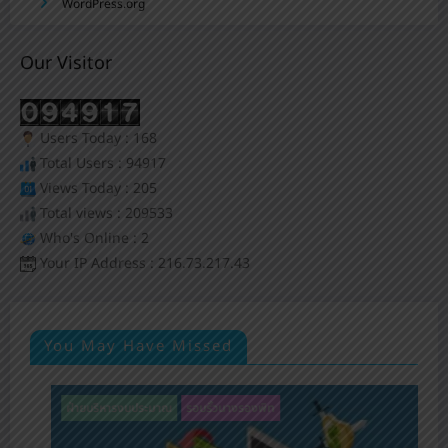
WordPress.org
Our Visitor
Users Today : 168
Total Users : 94917
Views Today : 205
Total views : 209533
Who's Online : 2
Your IP Address : 216.73.217.43
You May Have Missed
รอบรั้วนางรองพิท