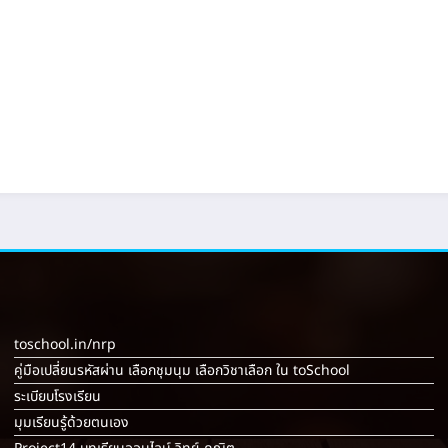
toschool.in/nrp
คู่มือเปลี่ยนรหัสผ่าน เลือกชุมนุม เลือกวิชาเลือก ใน toSchool
ระเบียบโรงเรียน
มุมเรียนรู้ด้วยตนเอง