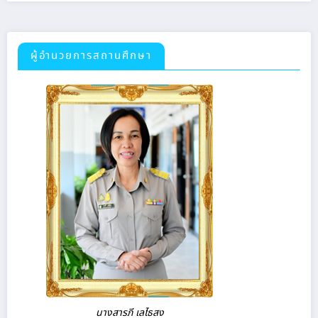
ผู้อำนวยการสถานศึกษา
นางสารภี เลไธสง