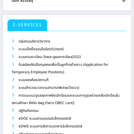
E-SERVICES
กลุ่มงานบริหารวิชาการ
ระบบเช็คชื่อออนไลน์(toSchool)
ระบบงานทะเบียน-วัดผล-ดูผลการเรียน(SGS)
รับสมัครคัดเลือกบุคคลเพื่อเป็นลูกจ้างชั่วคราว (Application for
Temporary Employee Positions)
ระบบจองห้อง/สถานที่
ระบบสำรวจแววความสามารถพิเศษ(วัดแวว)
การแนะแนวดูแลสุขภาพจิตนักเรียนและระบบการดูแลช่วยเหลือนักเรียนใน
)
สถานศึกษา สังกัด สพฐ.(hero OBEC care
ปฏิทินกิจกรรม
eDOC-ระบบสารบรรณอิเล็กทรอนิกส์
eDMS-ระบบการจัดการเอกสารอิเล็กทรอนิกส์
eBooking-ระบบจองห้องประชุม