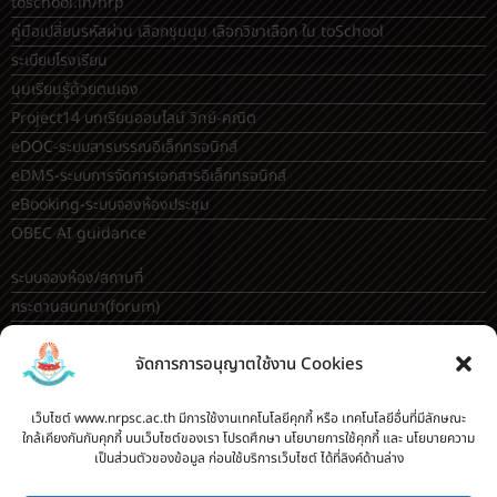
toschool.in/nrp
คู่มือเปลี่ยนรหัสผ่าน เลือกชุมนุม เลือกวิชาเลือก ใน toSchool
ระเบียบโรงเรียน
มุมเรียนรู้ด้วยตนเอง
Project14 บทเรียนออนไลน์ วิทย์-คณิต
eDOC-ระบบสารบรรณอิเล็กทรอนิกส์
eDMS-ระบบการจัดการเอกสารอิเล็กทรอนิกส์
eBooking-ระบบจองห้องประชุม
OBEC AI guidance
ระบบจองห้อง/สถานที่
กระดานสนทนา(forum)
ขออนุญาตออกนอกโรงเรียน
จัดการการอนุญาตใช้งาน Cookies
ระบบส่งแผนการสอนออนไลน์
ระบบนิเทศการจัดการเรียนการสอน
เว็บไซต์ www.nrpsc.ac.th มีการใช้งานเทคโนโลยีคุกกี้ หรือ เทคโนโลยีอื่นที่มีลักษณะ
บันทึกข้อมูลเกียรติบัตร/รายงานการอบรม
ใกล้เคียงกันกับคุกกี้ บนเว็บไซต์ของเรา โปรดศึกษา นโยบายการใช้คุกกี้ และ นโยบายความ
ทะเบียนคำสั่ง
เป็นส่วนตัวของข้อมูล ก่อนใช้บริการเว็บไซต์ ได้ที่ลิงค์ด้านล่าง
ระบบเช็คนักเรียนมาสายออนไลน์