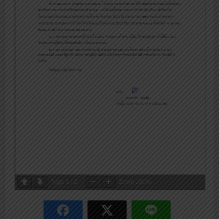
Page
1
/
2
Zoom
100%