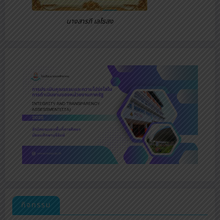
นางสารภี เลไธสง
กิจกรรม