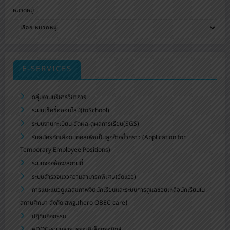
หมวดหมู่
E-SERVICES
กลุ่มงานบริหารวิชาการ
ระบบเช็คชื่อออนไลน์(toSchool)
ระบบงานทะเบียน-วัดผล-ดูผลการเรียน(SGS)
รับสมัครคัดเลือกบุคคลเพื่อเป็นลูกจ้างชั่วคราว (Application for
Temporary Employee Positions)
ระบบจองห้อง/สถานที่
ระบบสำรวจแววความสามารถพิเศษ(วัดแวว)
การแนะแนวดูแลสุขภาพจิตนักเรียนและระบบการดูแลช่วยเหลือนักเรียนใน
)
สถานศึกษา สังกัด สพฐ.(hero OBEC care
ปฏิทินกิจกรรม
eDOC-ระบบสารบรรณอิเล็กทรอนิกส์