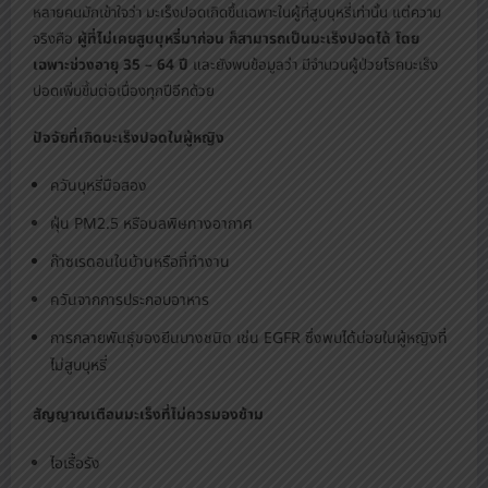
หลายคนมักเข้าใจว่า มะเร็งปอดเกิดขึ้นเฉพาะในผู้ที่สูบบุหรี่เท่านั้น แต่ความ
จริงคือ
ผู้ที่ไม่เคยสูบบุหรี่มาก่อน ก็สามารถเป็นมะเร็งปอดได้
โดย
เฉพาะช่วงอายุ 35 – 64 ปี
และยังพบข้อมูลว่า มีจำนวนผู้ป่วยโรคมะเร็ง
ปอดเพิ่มขึ้นต่อเนื่องทุกปีอีกด้วย
ปัจจัยที่เกิดมะเร็งปอดในผู้หญิง
ควันบุหรี่มือสอง
ฝุ่น PM2.5 หรือมลพิษทางอากาศ
ก๊าซเรดอนในบ้านหรือที่ทำงาน
ควันจากการประกอบอาหาร
การกลายพันธุ์ของยีนบางชนิด เช่น EGFR ซึ่งพบได้บ่อยในผู้หญิงที่
ไม่สูบบุหรี่
สัญญาณเตือนมะเร็งที่ไม่ควรมองข้าม
ไอเรื้อรัง