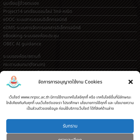
toschool.in/nrp
คู่มือเปลี่ยนรหัสผ่าน เลือกชุมนุม เลือกวิชาเลือก ใน toSchool
ระเบียบโรงเรียน
มุมเรียนรู้ด้วยตนเอง
Project14 บทเรียนออนไลน์ วิทย์-คณิต
eDOC-ระบบสารบรรณอิเล็กทรอนิกส์
eDMS-ระบบการจัดการเอกสารอิเล็กทรอนิกส์
eBooking-ระบบจองห้องประชุม
OBEC AI guidance
จัดการการอนุญาตใช้งาน Cookies
ระบบจองห้อง/สถานที่
กระดานสนทนา(forum)
เว็บไซต์ www.nrpsc.ac.th มีการใช้งานเทคโนโลยีคุกกี้ หรือ เทคโนโลยีอื่นที่มีลักษณะ
ขออนุญาตออกนอกโรงเรียน
ใกล้เคียงกันกับคุกกี้ บนเว็บไซต์ของเรา โปรดศึกษา นโยบายการใช้คุกกี้ และ นโยบายความ
ระบบส่งแผนการสอนออนไลน์
เป็นส่วนตัวของข้อมูล ก่อนใช้บริการเว็บไซต์ ได้ที่ลิงค์ด้านล่าง
ระบบนิเทศการจัดการเรียนการสอน
บันทึกข้อมูลเกียรติบัตร/รายงานการอบรม
รับทราบ
ทะเบียนคำสั่ง