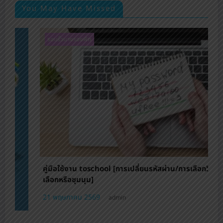
You May Have Missed
ฝ่ายบริหารงานบุคคล
รอบร
hool [การเปลี่ยนรหัสผ่าน/การเลือกวิชา
9
admin