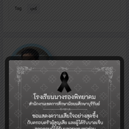
Tag
บุหรี่
Admin
Web site's administrator
View All Posts