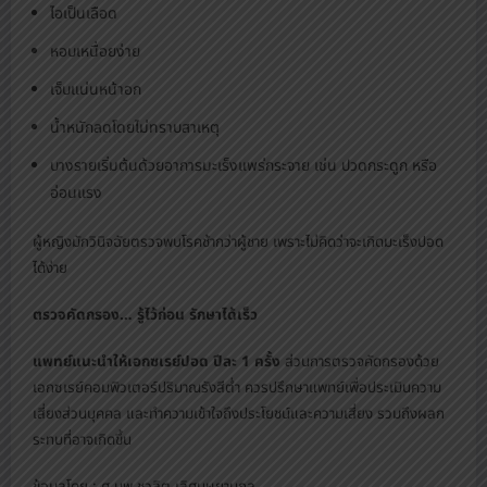
ไอเป็นเลือด
หอบเหนื่อยง่าย
เจ็บแน่นหน้าอก
น้ำหนักลดโดยไม่ทราบสาเหตุ
บางรายเริ่มต้นด้วยอาการมะเร็งแพร่กระจาย เช่น ปวดกระดูก หรือ
อ่อนแรง
ผู้หญิงมักวินิจฉัยตรวจพบโรคช้ากว่าผู้ชาย เพราะไม่คิดว่าจะเกิดมะเร็งปอด
ได้ง่าย
ตรวจคัดกรอง… รู้ไว้ก่อน รักษาได้เร็ว
แพทย์แนะนำให้เอกซเรย์ปอด ปีละ 1 ครั้ง
ส่วนการตรวจคัดกรองด้วย
เอกซเรย์คอมพิวเตอร์ปริมาณรังสีต่ำ ควรปรึกษาแพทย์เพื่อประเมินความ
เสี่ยงส่วนบุคคล และทำความเข้าใจถึงประโยชน์และความเสี่ยง รวมถึงผลก
ระทบที่อาจเกิดขึ้น