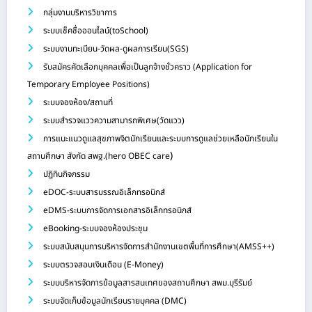
กลุ่มงานบริหารวิชาการ
ระบบเช็คชื่อออนไลน์(toSchool)
ระบบงานทะเบียน-วัดผล-ดูผลการเรียน(SGS)
รับสมัครคัดเลือกบุคคลเพื่อเป็นลูกจ้างชั่วคราว (Application for
Temporary Employee Positions)
ระบบจองห้อง/สถานที่
ระบบสำรวจแววความสามารถพิเศษ(วัดแวว)
การแนะแนวดูแลสุขภาพจิตนักเรียนและระบบการดูแลช่วยเหลือนักเรียนใน
)
สถานศึกษา สังกัด สพฐ.(hero OBEC care
ปฏิทินกิจกรรม
eDOC-ระบบสารบรรณอิเล็กทรอนิกส์
eDMS-ระบบการจัดการเอกสารอิเล็กทรอนิกส์
eBooking-ระบบจองห้องประชุม
ระบบสนับสนุนการบริหารจัดการสำนักงานเขตพื้นที่การศึกษา(AMSS++)
ระบบตรวจสอบเงินเดือน (E-Money)
ระบบบริหารจัดการข้อมูลสารสนเทศของสถานศึกษา สพม.บุรีรัมย์
ระบบจัดเก็บข้อมูลนักเรียนรายบุคคล (DMC)