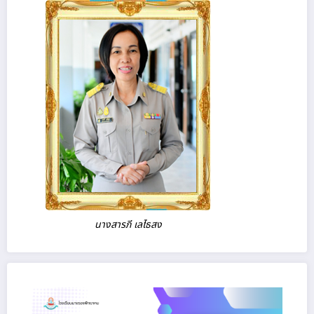
นางสารภี เลไธสง