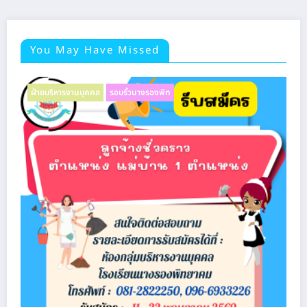
You May Have Missed
ฝ่ายบริหารงานบุคคล
รอบรั้วนางรองพิท