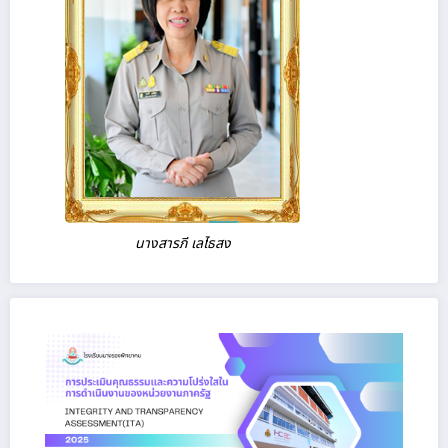
นางสารภี เลไธสง