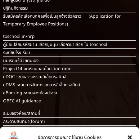
หลักสูตรต้านทุจริตทุกระดับ
ปฏิทินกิจกรรม
รับสมัครคัดเลือกบุคคลเพื่อเป็นลูกจ้างชั่วคราว (Application for
Temporary Employee Positions)
toschool.in/nrp
คู่มือเปลี่ยนรหัสผ่าน เลือกชุมนุม เลือกวิชาเลือก ใน toSchool
ระเบียบโรงเรียน
มุมเรียนรู้ด้วยตนเอง
Project14 บทเรียนออนไลน์ วิทย์-คณิต
eDOC-ระบบสารบรรณอิเล็กทรอนิกส์
eDMS-ระบบการจัดการเอกสารอิเล็กทรอนิกส์
eBooking-ระบบจองห้องประชุม
OBEC AI guidance
ระบบจองห้อง/สถานที่
กระดานสนทนา(forum)
ขออนุญาตออกนอกโรงเรียน
จัดการการอนุญาตใช้งาน Cookies
ระบบส่งแผนการสอนออนไลน์