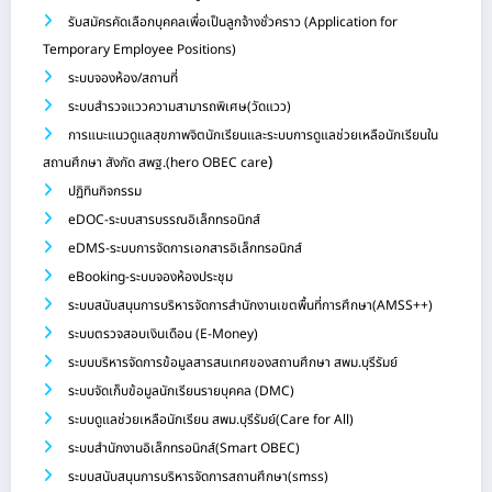
รับสมัครคัดเลือกบุคคลเพื่อเป็นลูกจ้างชั่วคราว (Application for
Temporary Employee Positions)
ระบบจองห้อง/สถานที่
ระบบสำรวจแววความสามารถพิเศษ(วัดแวว)
การแนะแนวดูแลสุขภาพจิตนักเรียนและระบบการดูแลช่วยเหลือนักเรียนใน
)
สถานศึกษา สังกัด สพฐ.(hero OBEC care
ปฏิทินกิจกรรม
eDOC-ระบบสารบรรณอิเล็กทรอนิกส์
eDMS-ระบบการจัดการเอกสารอิเล็กทรอนิกส์
eBooking-ระบบจองห้องประชุม
ระบบสนับสนุนการบริหารจัดการสำนักงานเขตพื้นที่การศึกษา(AMSS++)
ระบบตรวจสอบเงินเดือน (E-Money)
ระบบบริหารจัดการข้อมูลสารสนเทศของสถานศึกษา สพม.บุรีรัมย์
ระบบจัดเก็บข้อมูลนักเรียนรายบุคคล (DMC)
ระบบดูแลช่วยเหลือนักเรียน สพม.บุรีรัมย์(Care for All)
ระบบสำนักงานอิเล็กทรอนิกส์(Smart OBEC)
ระบบสนับสนุนการบริหารจัดการสถานศึกษา(smss)