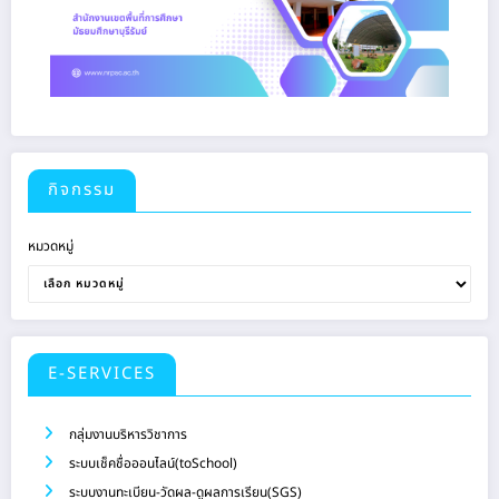
กิจกรรม
หมวดหมู่
E-SERVICES
กลุ่มงานบริหารวิชาการ
ระบบเช็คชื่อออนไลน์(toSchool)
ระบบงานทะเบียน-วัดผล-ดูผลการเรียน(SGS)