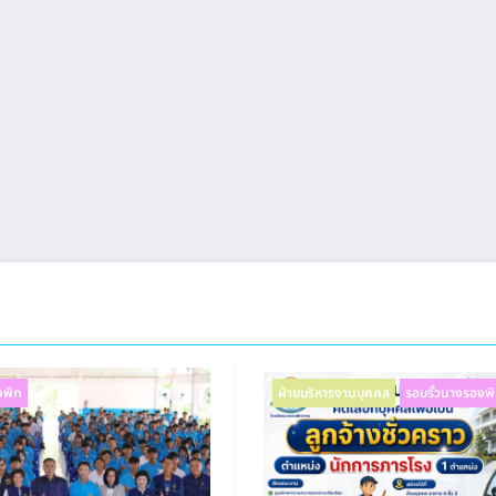
งพิท
ฝ่ายบริหารงานบุคคล
รอบรั้วนางรองพ