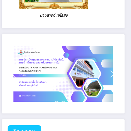
นางสารภี เลไธสง