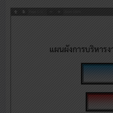
Page
1
/
1
Zoom
100%