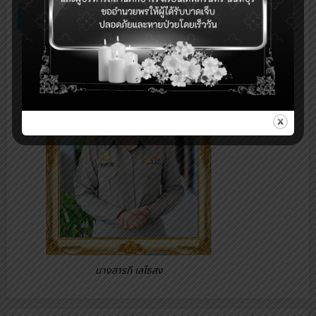
ผู้อำนวยการสถานศึกษา
นางสารภี เลไธสง