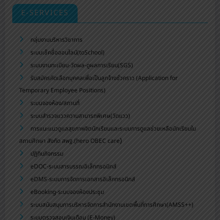
E-SERVICES
กลุ่มงานบริหารวิชาการ
ระบบเช็คชื่อออนไลน์(toSchool)
ระบบงานทะเบียน-วัดผล-ดูผลการเรียน(SGS)
รับสมัครคัดเลือกบุคคลเพื่อเป็นลูกจ้างชั่วคราว (Application for
Temporary Employee Positions)
ระบบจองห้อง/สถานที่
ระบบสำรวจแววความสามารถพิเศษ(วัดแวว)
การแนะแนวดูแลสุขภาพจิตนักเรียนและระบบการดูแลช่วยเหลือนักเรียนใน
)
สถานศึกษา สังกัด สพฐ.(hero OBEC care
ปฏิทินกิจกรรม
eDOC-ระบบสารบรรณอิเล็กทรอนิกส์
eDMS-ระบบการจัดการเอกสารอิเล็กทรอนิกส์
eBooking-ระบบจองห้องประชุม
ระบบสนับสนุนการบริหารจัดการสำนักงานเขตพื้นที่การศึกษา(AMSS++)
ระบบตรวจสอบเงินเดือน (E-Money)