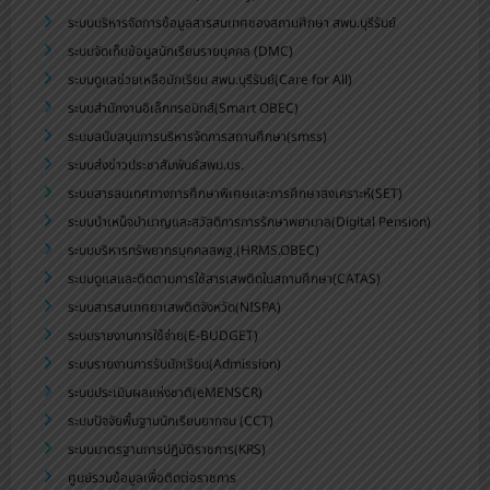
ระบบบริหารจัดการข้อมูลสารสนเทศของสถานศึกษา สพม.บุรีรัมย์
ระบบจัดเก็บข้อมูลนักเรียนรายบุคคล (DMC)
ระบบดูแลช่วยเหลือนักเรียน สพม.บุรีรัมย์(Care for All)
ระบบสำนักงานอิเล็กทรอนิกส์(Smart OBEC)
ระบบสนับสนุนการบริหารจัดการสถานศึกษา(smss)
ระบบส่งข่าวประชาสัมพันธ์สพม.บร.
ระบบสารสนเทศทางการศึกษาพิเศษและการศึกษาสงเคราะห์(SET)
ระบบบำเหน็จบำนาญและสวัสดิการการรักษาพยาบาล(Digital Pension)
ระบบบริหารทรัพยากรบุคคลสพฐ.(HRMS.OBEC)
ระบบดูแลและติดตามการใช้สารเสพติดในสถานศึกษา(CATAS)
ระบบสารสนเทศยาเสพติดจังหวัด(NISPA)
ระบบรายงานการใช้จ่าย(E-BUDGET)
ระบบรายงานการรับนักเรียน(Admission)
ระบบประเมินผลแห่งชาติ(eMENSCR)
ระบบปัจจัยพื้นฐานนักเรียนยากจน (CCT)
ระบบมาตรฐานการปฏิบัติราชการ(KRS)
ศูนย์รวมข้อมูลเพื่อติดต่อราชการ