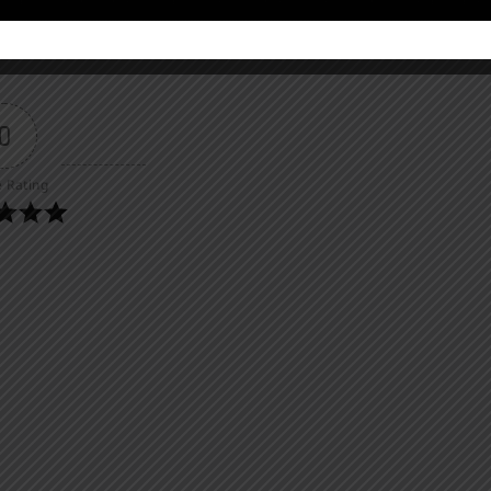
0
e Rating