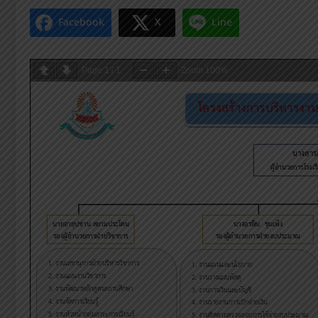
Facebook
X
Line
Page
1
/
1
Zoom
100%