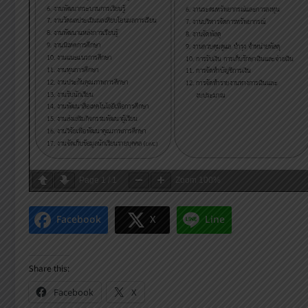
Page
1
/
1
Zoom
100%
Facebook
X
Line
Share this:
Facebook
X