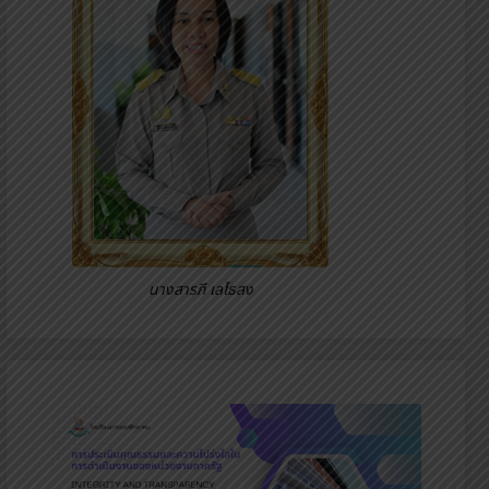
นางสารภี เลไธสง