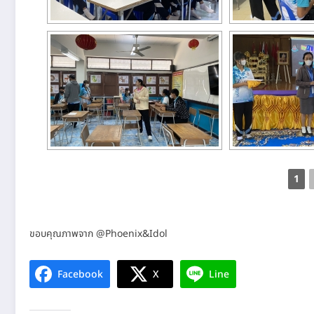
1
ขอบคุณภาพจาก @Phoenix&Idol
Facebook
X
Line