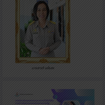
นางสารภี เลไธสง