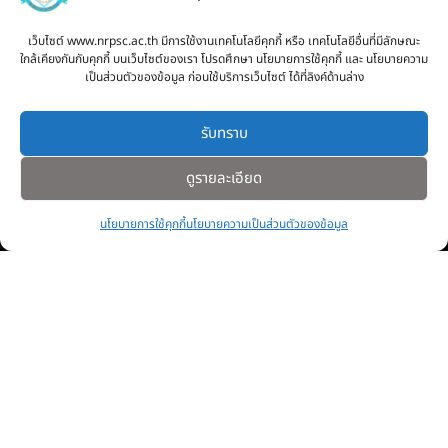
หลักสูตรต้านทุจริตระดับมัธยมศึกษา
เว็บไซต์ www.nrpsc.ac.th มีการใช้งานเทคโนโลยีคุกกี้ หรือ เทคโนโลยีอื่นที่มีลักษณะ
หลักสูตรต้านทุจริตทุกระดับ
ใกล้เคียงกันกับคุกกี้ บนเว็บไซต์ของเรา โปรดศึกษา นโยบายการใช้คุกกี้ และ นโยบายความ
ปฏิทินกิจกรรม
เป็นส่วนตัวของข้อมูล ก่อนใช้บริการเว็บไซต์ ได้ที่ลิงค์ด้านล่าง
รับสมัครคัดเลือกบุคคลเพื่อเป็นลูกจ้างชั่วคราว (Application for
Temporary Employee Positions)
รับทราบ
toschool.in/nrp
ดูรายละเอียด
คู่มือเปลี่ยนรหัสผ่าน เลือกชุมนุม เลือกวิชาเลือก ใน toSchool
ระเบียบโรงเรียน
นโยบายการใช้คุกกี้
นโยบายความเป็นส่วนตัวของข้อมูล
มุมเรียนรู้ด้วยตนเอง
Project14 บทเรียนออนไลน์ วิทย์-คณิต
eDOC-ระบบสารบรรณอิเล็กทรอนิกส์
eDMS-ระบบการจัดการเอกสารอิเล็กทรอนิกส์
eBooking-ระบบจองห้องประชุม
OBEC AI guidance
ระบบจองห้อง/สถานที่
กระดานสนทนา(forum)