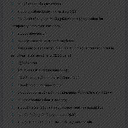
ระบบเช็คชื่อออนไลน์(toSchool)
ระบบงานทะเบียน-วัดผล-ดูผลการเรียน(SGS)
รับสมัครคัดเลือกบุคคลเพื่อเป็นลูกจ้างชั่วคราว (Application for
Temporary Employee Positions)
ระบบจองห้อง/สถานที่
ระบบสำรวจแววความสามารถพิเศษ(วัดแวว)
การแนะแนวดูแลสุขภาพจิตนักเรียนและระบบการดูแลช่วยเหลือนักเรียนใน
)
สถานศึกษา สังกัด สพฐ.(hero OBEC care
ปฏิทินกิจกรรม
eDOC-ระบบสารบรรณอิเล็กทรอนิกส์
eDMS-ระบบการจัดการเอกสารอิเล็กทรอนิกส์
eBooking-ระบบจองห้องประชุม
ระบบสนับสนุนการบริหารจัดการสำนักงานเขตพื้นที่การศึกษา(AMSS++)
ระบบตรวจสอบเงินเดือน (E-Money)
ระบบบริหารจัดการข้อมูลสารสนเทศของสถานศึกษา สพม.บุรีรัมย์
ระบบจัดเก็บข้อมูลนักเรียนรายบุคคล (DMC)
ระบบดูแลช่วยเหลือนักเรียน สพม.บุรีรัมย์(Care for All)