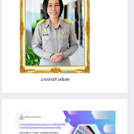
นางสารภี เลไธสง