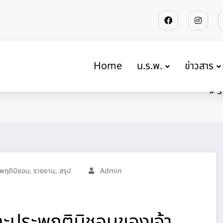
Home
น.ร.พ.
ข่าวสาร
ฤติมิชอบของเจ้า
ร
พฤติมิชอบ
,
รายงาน
,
สรุป
Admin
ะประพฤติมิชอบของเจ้า