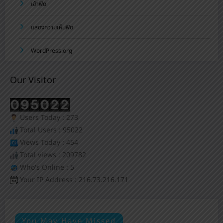
เข้าฟีด
แสดงความเห็นฟีด
WordPress.org
Our Visitor
Users Today : 273
Total Users : 95022
Views Today : 454
Total views : 209782
Who's Online : 5
Your IP Address : 216.73.216.171
You May Have Missed