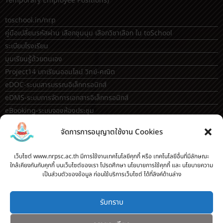
Project14 บทเรียนออนไลน์ วิทย์-คณิต
eDOC-ระบบสารบรรณอิเล็กทรอนิกส์
eDMS-ระบบการจัดการเอกสารอิเล็กทรอนิกส์
eBooking-ระบบจองห้องประชุม
OBEC AI guidance
ระบบจองห้อง/สถานที่
กระดานสนทนา(forum)
ขออนุญาตออกนอกโรงเรียน
ระบบส่งแผนการสอนออนไลน์
จัดการการอนุญาตใช้งาน Cookies
ระบบนิเทศการจัดการเรียนการสอน
บันทึกข้อมูลเกียรติบัตร/รายงานการอบรม
เว็บไซต์ www.nrpsc.ac.th มีการใช้งานเทคโนโลยีคุกกี้ หรือ เทคโนโลยีอื่นที่มีลักษณะ
ทะเบียนคำสั่ง
ใกล้เคียงกันกับคุกกี้ บนเว็บไซต์ของเรา โปรดศึกษา นโยบายการใช้คุกกี้ และ นโยบายความ
ระบบเช็คนักเรียนมาสายออนไลน์
เป็นส่วนตัวของข้อมูล ก่อนใช้บริการเว็บไซต์ ได้ที่ลิงค์ด้านล่าง
สำหรับครู [
ลากิจส่วนตัว/ลาป่วย/ไปราชการ
]
รับทราบ