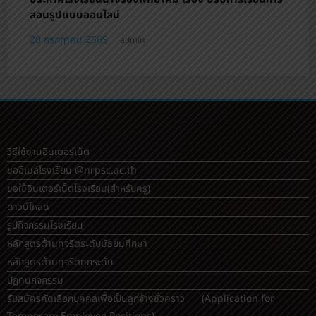
วิธีใช้งานอินเตอร์เน็ต
ขออีเมล์โรงเรียน @nrpsc.ac.th
ขอใช้อินเตอร์เน็ตโรงเรียน
(สำหรับครู)
ดาวน์โหลด
รูปกิจกรรมโรงเรียน
หลักสูตรต้านทุจริตระดับมัธยมศึกษา
หลักสูตรต้านทุจริตทุกระดับ
ปฏิทินกิจกรรม
รับสมัครคัดเลือกบุคคลเพื่อเป็นลูกจ้างชั่วคราว (Application for
Temporary Employee Positions)
toschool.in/nrp
คู่มือเปลี่ยนรหัสผ่าน เลือกชุมนุม เลือกวิชาเลือก ใน toSchool
ระเบียบโรงเรียน
มุมเรียนรู้ด้วยตนเอง