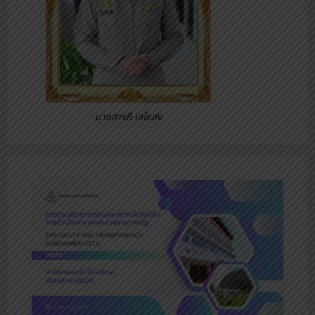
นางสารภี เลไธสง