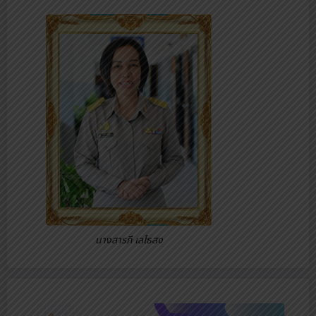
นางสารภี เลไธสง