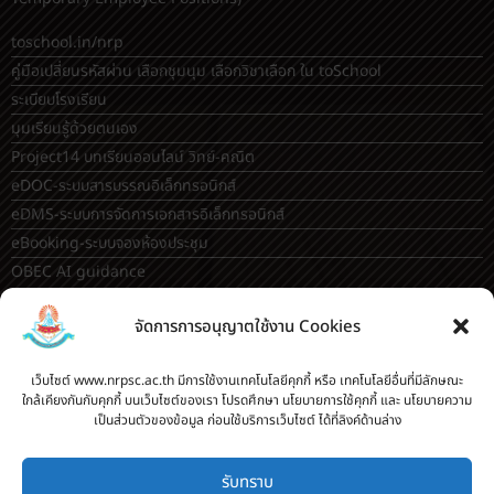
toschool.in/nrp
คู่มือเปลี่ยนรหัสผ่าน เลือกชุมนุม เลือกวิชาเลือก ใน toSchool
ระเบียบโรงเรียน
มุมเรียนรู้ด้วยตนเอง
Project14 บทเรียนออนไลน์ วิทย์-คณิต
eDOC-ระบบสารบรรณอิเล็กทรอนิกส์
eDMS-ระบบการจัดการเอกสารอิเล็กทรอนิกส์
eBooking-ระบบจองห้องประชุม
OBEC AI guidance
ระบบจองห้อง/สถานที่
จัดการการอนุญาตใช้งาน Cookies
กระดานสนทนา(forum)
ขออนุญาตออกนอกโรงเรียน
เว็บไซต์ www.nrpsc.ac.th มีการใช้งานเทคโนโลยีคุกกี้ หรือ เทคโนโลยีอื่นที่มีลักษณะ
ใกล้เคียงกันกับคุกกี้ บนเว็บไซต์ของเรา โปรดศึกษา นโยบายการใช้คุกกี้ และ นโยบายความ
ระบบส่งแผนการสอนออนไลน์
เป็นส่วนตัวของข้อมูล ก่อนใช้บริการเว็บไซต์ ได้ที่ลิงค์ด้านล่าง
ระบบนิเทศการจัดการเรียนการสอน
บันทึกข้อมูลเกียรติบัตร/รายงานการอบรม
รับทราบ
ทะเบียนคำสั่ง