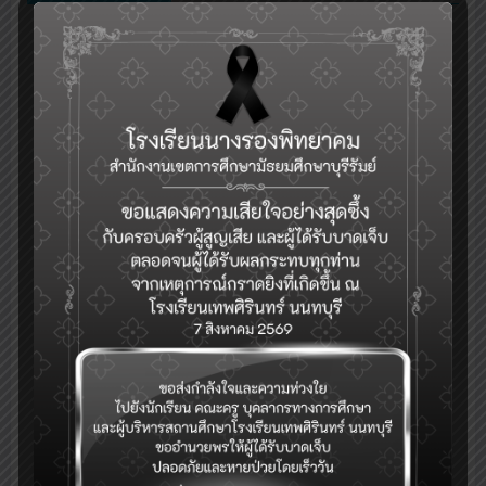
กลุ่มงานบริหารวิชาการ
ระบบเช็คชื่อออนไลน์(toSchool)
ระบบงานทะเบียน-วัดผล-ดูผลการเรียน(SGS)
รับสมัครคัดเลือกบุคคลเพื่อเป็นลูกจ้างชั่วคราว (Application for
Temporary Employee Positions)
ระบบจองห้อง/สถานที่
ระบบสำรวจแววความสามารถพิเศษ(วัดแวว)
การแนะแนวดูแลสุขภาพจิตนักเรียนและระบบการดูแลช่วยเหลือนักเรียนใน
)
สถานศึกษา สังกัด สพฐ.(hero OBEC care
ปฏิทินกิจกรรม
eDOC-ระบบสารบรรณอิเล็กทรอนิกส์
eDMS-ระบบการจัดการเอกสารอิเล็กทรอนิกส์
eBooking-ระบบจองห้องประชุม
ระบบสนับสนุนการบริหารจัดการสำนักงานเขตพื้นที่การศึกษา(AMSS++)
ระบบตรวจสอบเงินเดือน (E-Money)
ระบบบริหารจัดการข้อมูลสารสนเทศของสถานศึกษา สพม.บุรีรัมย์