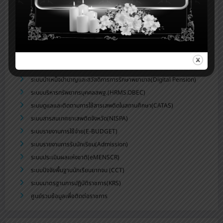
ระบบจัดเก็บข้อมูลนักเรียนรายบุคคล (DMC)
ระบบดูแลช่วยเหลือนักเรียน สพม.บุรีรัมย์(Care for All)
ระบบสำนักงานอิเล็กทรอนิกส์(Smart OBEC)
ระบบสนับสนุนการบริหารจัดการสถานศึกษา(smss)
ระบบส่งข่าวประชาสัมพันธ์สพม.บร.
ระบบสารสนเทศทางการศึกษาพิเศษและการศึกษาสงเคราะห์(SET)
ระบบบำเหน็จบำนาญและสวัสดิการการรักษาพยาบาล(Digital Pension)
ระบบบริหารทรัพยากรบุคคลสพฐ.(HRMS.OBEC)
ระบบดูแลและติดตามการใช้สารเสพติดในสถานศึกษา(CATAS)
ระบบสารสนเทศยาเสพติดจังหวัด(NISPA)
ระบบรายงานการใช้จ่าย(E-BUDGET)
ระบบรายงานการรับนักเรียน(Admission)
ระบบประเมินผลแห่งชาติ(eMENSCR)
ระบบปัจจัยพื้นฐานนักเรียนยากจน (CCT)
ระบบมาตรฐานการปฏิบัติราชการ(KRS)
ศูนย์รวมข้อมูลเพื่อติดต่อราชการ