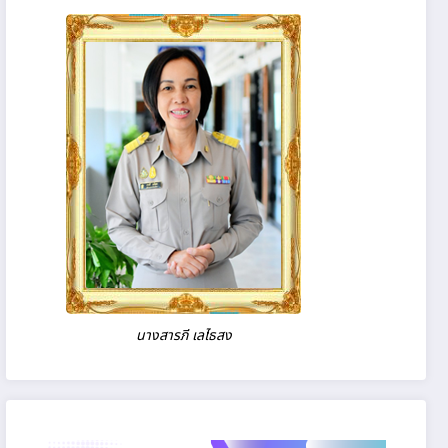
นางสารภี เลไธสง