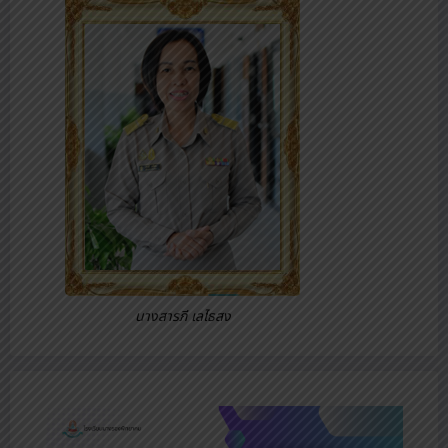
นางสารภี เลไธสง