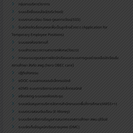
กลุ่มงานบริหารวิชาการ
ระบบเช็คชื่อออนไลน์(toSchool)
ระบบงานทะเบียน-วัดผล-ดูผลการเรียน(SGS)
รับสมัครคัดเลือกบุคคลเพื่อเป็นลูกจ้างชั่วคราว (Application for
Temporary Employee Positions)
ระบบจองห้อง/สถานที่
ระบบสำรวจแววความสามารถพิเศษ(วัดแวว)
การแนะแนวดูแลสุขภาพจิตนักเรียนและระบบการดูแลช่วยเหลือนักเรียนใน
)
สถานศึกษา สังกัด สพฐ.(hero OBEC care
ปฏิทินกิจกรรม
eDOC-ระบบสารบรรณอิเล็กทรอนิกส์
eDMS-ระบบการจัดการเอกสารอิเล็กทรอนิกส์
eBooking-ระบบจองห้องประชุม
ระบบสนับสนุนการบริหารจัดการสำนักงานเขตพื้นที่การศึกษา(AMSS++)
ระบบตรวจสอบเงินเดือน (E-Money)
ระบบบริหารจัดการข้อมูลสารสนเทศของสถานศึกษา สพม.บุรีรัมย์
ระบบจัดเก็บข้อมูลนักเรียนรายบุคคล (DMC)