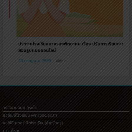
ร.ร.นางรองพิทยาคม เดินหน้าสู่ Zero Waste School
ปลูกจิตสำนึกเยาวชน รักษ์สิ่งแวดล้อม
20 กรกฎาคม 2569
admin
การ
วิธีใช้งานอินเตอร์เน็ต
ขออีเมล์โรงเรียน @nrpsc.ac.th
ขอใช้อินเตอร์เน็ตโรงเรียน
(สำหรับครู)
ดาวน์โหลด
รูปกิจกรรมโรงเรียน
หลักสูตรต้านทุจริตระดับมัธยมศึกษา
หลักสูตรต้านทุจริตทุกระดับ
ปฏิทินกิจกรรม