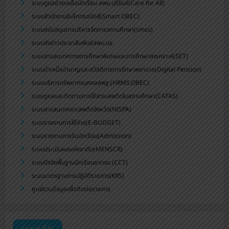
ระบบดูแลช่วยเหลือนักเรียน สพม.บุรีรัมย์(Care for All)
ระบบสำนักงานอิเล็กทรอนิกส์(Smart OBEC)
ระบบสนับสนุนการบริหารจัดการสถานศึกษา(smss)
ระบบส่งข่าวประชาสัมพันธ์สพม.บร.
ระบบสารสนเทศทางการศึกษาพิเศษและการศึกษาสงเคราะห์(SET)
ระบบบำเหน็จบำนาญและสวัสดิการการรักษาพยาบาล(Digital Pension)
ระบบบริหารทรัพยากรบุคคลสพฐ.(HRMS.OBEC)
ระบบดูแลและติดตามการใช้สารเสพติดในสถานศึกษา(CATAS)
ระบบสารสนเทศยาเสพติดจังหวัด(NISPA)
ระบบรายงานการใช้จ่าย(E-BUDGET)
ระบบรายงานการรับนักเรียน(Admission)
ระบบประเมินผลแห่งชาติ(eMENSCR)
ระบบปัจจัยพื้นฐานนักเรียนยากจน (CCT)
ระบบมาตรฐานการปฏิบัติราชการ(KRS)
ศูนย์รวมข้อมูลเพื่อติดต่อราชการ
เมนูหลัก