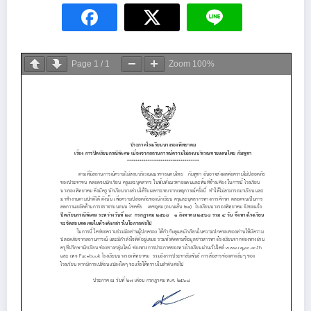
Page
1
/
1
Zoom
100%