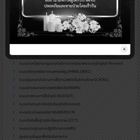
ระบบบริหารจัดการข้อมูลสารสนเทศของสถานศึกษา สพม.บุรีรัมย์
ระบบจัดเก็บข้อมูลนักเรียนรายบุคคล (DMC)
ระบบดูแลช่วยเหลือนักเรียน สพม.บุรีรัมย์(Care for All)
ระบบสำนักงานอิเล็กทรอนิกส์(Smart OBEC)
ระบบสนับสนุนการบริหารจัดการสถานศึกษา(smss)
ระบบส่งข่าวประชาสัมพันธ์สพม.บร.
ระบบสารสนเทศทางการศึกษาพิเศษและการศึกษาสงเคราะห์(SET)
ระบบบำเหน็จบำนาญและสวัสดิการการรักษาพยาบาล(Digital Pension)
ระบบบริหารทรัพยากรบุคคลสพฐ.(HRMS.OBEC)
ระบบดูแลและติดตามการใช้สารเสพติดในสถานศึกษา(CATAS)
ระบบสารสนเทศยาเสพติดจังหวัด(NISPA)
ระบบรายงานการใช้จ่าย(E-BUDGET)
ระบบรายงานการรับนักเรียน(Admission)
ระบบประเมินผลแห่งชาติ(eMENSCR)
ระบบปัจจัยพื้นฐานนักเรียนยากจน (CCT)
ระบบมาตรฐานการปฏิบัติราชการ(KRS)
ศูนย์รวมข้อมูลเพื่อติดต่อราชการ