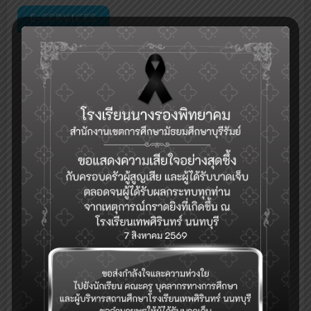
E-SERVICES
กลุ่มงานบริหารวิชาการ
ระบบเช็คชื่อออนไลน์(toSchool)
ระบบงานทะเบียน-วัดผล-ดูผลการเรียน(SGS)
รับสมัครคัดเลือกบุคคลเพื่อเป็นลูกจ้างชั่วคราว (Application for
Temporary Employee Positions)
ระบบจองห้อง/สถานที่
ระบบสำรวจแววความสามารถพิเศษ(วัดแวว)
การแนะแนวดูแลสุขภาพจิตนักเรียนและระบบการดูแลช่วยเหลือนักเรียนใน
)
สถานศึกษา สังกัด สพฐ.(hero OBEC care
ปฏิทินกิจกรรม
eDOC-ระบบสารบรรณอิเล็กทรอนิกส์
eDMS-ระบบการจัดการเอกสารอิเล็กทรอนิกส์
eBooking-ระบบจองห้องประชุม
ระบบสนับสนุนการบริหารจัดการสำนักงานเขตพื้นที่การศึกษา(AMSS++)
ระบบตรวจสอบเงินเดือน (E-Money)