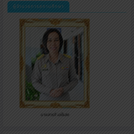
ผู้อำนวยการสถานศึกษา
นางสารภี เลไธสง