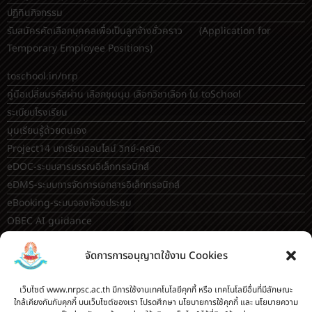
ปฏิทินกิจกรรม
รับสมัครคัดเลือกบุคคลเพื่อเป็นลูกจ้างชั่วคราว (Application for
Temporary Employee Positions)
toschool.in/nrp
คู่มือเปลี่ยนรหัสผ่าน เลือกชุมนุม เลือกวิชาเลือก ใน toSchool
ระเบียบโรงเรียน
มุมเรียนรู้ด้วยตนเอง
Project14 บทเรียนออนไลน์ วิทย์-คณิต
eDOC-ระบบสารบรรณอิเล็กทรอนิกส์
eDMS-ระบบการจัดการเอกสารอิเล็กทรอนิกส์
eBooking-ระบบจองห้องประชุม
OBEC AI guidance
ระบบจองห้อง/สถานที่
จัดการการอนุญาตใช้งาน Cookies
กระดานสนทนา(forum)
ขออนุญาตออกนอกโรงเรียน
เว็บไซต์ www.nrpsc.ac.th มีการใช้งานเทคโนโลยีคุกกี้ หรือ เทคโนโลยีอื่นที่มีลักษณะ
ใกล้เคียงกันกับคุกกี้ บนเว็บไซต์ของเรา โปรดศึกษา นโยบายการใช้คุกกี้ และ นโยบายความ
ระบบส่งแผนการสอนออนไลน์