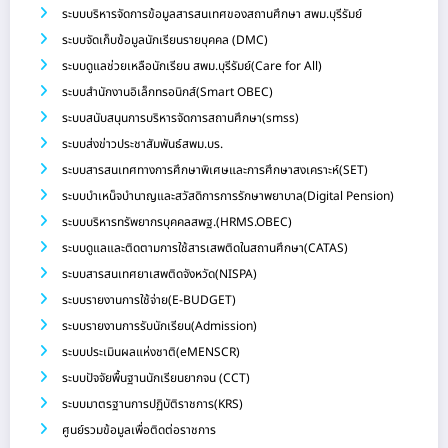
ระบบบริหารจัดการข้อมูลสารสนเทศของสถานศึกษา สพม.บุรีรัมย์
ระบบจัดเก็บข้อมูลนักเรียนรายบุคคล (DMC)
ระบบดูแลช่วยเหลือนักเรียน สพม.บุรีรัมย์(Care for All)
ระบบสำนักงานอิเล็กทรอนิกส์(Smart OBEC)
ระบบสนับสนุนการบริหารจัดการสถานศึกษา(smss)
ระบบส่งข่าวประชาสัมพันธ์สพม.บร.
ระบบสารสนเทศทางการศึกษาพิเศษและการศึกษาสงเคราะห์(SET)
ระบบบำเหน็จบำนาญและสวัสดิการการรักษาพยาบาล(Digital Pension)
ระบบบริหารทรัพยากรบุคคลสพฐ.(HRMS.OBEC)
ระบบดูแลและติดตามการใช้สารเสพติดในสถานศึกษา(CATAS)
ระบบสารสนเทศยาเสพติดจังหวัด(NISPA)
ระบบรายงานการใช้จ่าย(E-BUDGET)
ระบบรายงานการรับนักเรียน(Admission)
ระบบประเมินผลแห่งชาติ(eMENSCR)
ระบบปัจจัยพื้นฐานนักเรียนยากจน (CCT)
ระบบมาตรฐานการปฏิบัติราชการ(KRS)
ศูนย์รวมข้อมูลเพื่อติดต่อราชการ