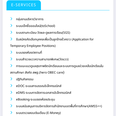
E-SERVICES
กลุ่มงานบริหารวิชาการ
ระบบเช็คชื่อออนไลน์(toSchool)
ระบบงานทะเบียน-วัดผล-ดูผลการเรียน(SGS)
รับสมัครคัดเลือกบุคคลเพื่อเป็นลูกจ้างชั่วคราว (Application for
Temporary Employee Positions)
ระบบจองห้อง/สถานที่
ระบบสำรวจแววความสามารถพิเศษ(วัดแวว)
การแนะแนวดูแลสุขภาพจิตนักเรียนและระบบการดูแลช่วยเหลือนักเรียนใน
)
สถานศึกษา สังกัด สพฐ.(hero OBEC care
ปฏิทินกิจกรรม
eDOC-ระบบสารบรรณอิเล็กทรอนิกส์
eDMS-ระบบการจัดการเอกสารอิเล็กทรอนิกส์
eBooking-ระบบจองห้องประชุม
ระบบสนับสนุนการบริหารจัดการสำนักงานเขตพื้นที่การศึกษา(AMSS++)
ระบบตรวจสอบเงินเดือน (E-Money)