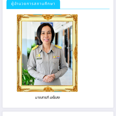
ผู้อำนวยการสถานศึกษา
นางสารภี เลไธสง