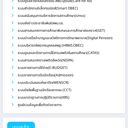
ระบบดูแลช่วยเหลือนักเรียน สพม.บุรีรัมย์(Care for All)
ระบบสำนักงานอิเล็กทรอนิกส์(Smart OBEC)
ระบบสนับสนุนการบริหารจัดการสถานศึกษา(smss)
ระบบส่งข่าวประชาสัมพันธ์สพม.บร.
ระบบสารสนเทศทางการศึกษาพิเศษและการศึกษาสงเคราะห์(SET)
ระบบบำเหน็จบำนาญและสวัสดิการการรักษาพยาบาล(Digital Pension)
ระบบบริหารทรัพยากรบุคคลสพฐ.(HRMS.OBEC)
ระบบดูแลและติดตามการใช้สารเสพติดในสถานศึกษา(CATAS)
ระบบสารสนเทศยาเสพติดจังหวัด(NISPA)
ระบบรายงานการใช้จ่าย(E-BUDGET)
ระบบรายงานการรับนักเรียน(Admission)
ระบบประเมินผลแห่งชาติ(eMENSCR)
ระบบปัจจัยพื้นฐานนักเรียนยากจน (CCT)
ระบบมาตรฐานการปฏิบัติราชการ(KRS)
ศูนย์รวมข้อมูลเพื่อติดต่อราชการ
เมนูหลัก