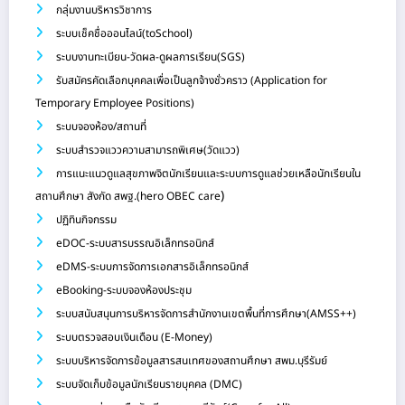
กลุ่มงานบริหารวิชาการ
ระบบเช็คชื่อออนไลน์(toSchool)
ระบบงานทะเบียน-วัดผล-ดูผลการเรียน(SGS)
รับสมัครคัดเลือกบุคคลเพื่อเป็นลูกจ้างชั่วคราว (Application for
Temporary Employee Positions)
ระบบจองห้อง/สถานที่
ระบบสำรวจแววความสามารถพิเศษ(วัดแวว)
การแนะแนวดูแลสุขภาพจิตนักเรียนและระบบการดูแลช่วยเหลือนักเรียนใน
)
สถานศึกษา สังกัด สพฐ.(hero OBEC care
ปฏิทินกิจกรรม
eDOC-ระบบสารบรรณอิเล็กทรอนิกส์
eDMS-ระบบการจัดการเอกสารอิเล็กทรอนิกส์
eBooking-ระบบจองห้องประชุม
ระบบสนับสนุนการบริหารจัดการสำนักงานเขตพื้นที่การศึกษา(AMSS++)
ระบบตรวจสอบเงินเดือน (E-Money)
ระบบบริหารจัดการข้อมูลสารสนเทศของสถานศึกษา สพม.บุรีรัมย์
ระบบจัดเก็บข้อมูลนักเรียนรายบุคคล (DMC)