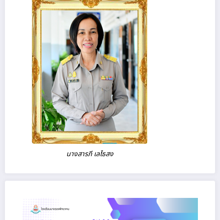
นางสารภี เลไธสง