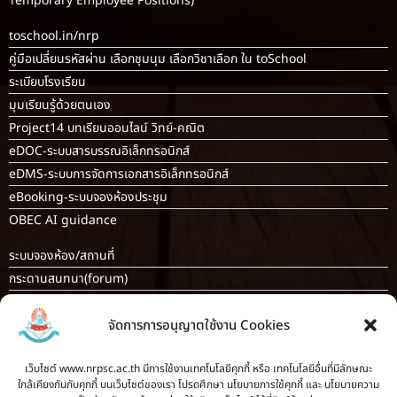
Temporary Employee Positions)
toschool.in/nrp
คู่มือเปลี่ยนรหัสผ่าน เลือกชุมนุม เลือกวิชาเลือก ใน toSchool
ระเบียบโรงเรียน
มุมเรียนรู้ด้วยตนเอง
Project14 บทเรียนออนไลน์ วิทย์-คณิต
eDOC-ระบบสารบรรณอิเล็กทรอนิกส์
eDMS-ระบบการจัดการเอกสารอิเล็กทรอนิกส์
eBooking-ระบบจองห้องประชุม
OBEC AI guidance
ระบบจองห้อง/สถานที่
กระดานสนทนา(forum)
ขออนุญาตออกนอกโรงเรียน
จัดการการอนุญาตใช้งาน Cookies
ระบบส่งแผนการสอนออนไลน์
ระบบนิเทศการจัดการเรียนการสอน
เว็บไซต์ www.nrpsc.ac.th มีการใช้งานเทคโนโลยีคุกกี้ หรือ เทคโนโลยีอื่นที่มีลักษณะ
บันทึกข้อมูลเกียรติบัตร/รายงานการอบรม
ใกล้เคียงกันกับคุกกี้ บนเว็บไซต์ของเรา โปรดศึกษา นโยบายการใช้คุกกี้ และ นโยบายความ
ทะเบียนคำสั่ง