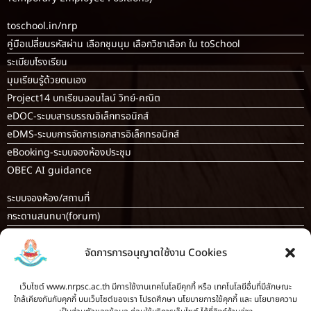
toschool.in/nrp
คู่มือเปลี่ยนรหัสผ่าน เลือกชุมนุม เลือกวิชาเลือก ใน toSchool
ระเบียบโรงเรียน
มุมเรียนรู้ด้วยตนเอง
Project14 บทเรียนออนไลน์ วิทย์-คณิต
eDOC-ระบบสารบรรณอิเล็กทรอนิกส์
eDMS-ระบบการจัดการเอกสารอิเล็กทรอนิกส์
eBooking-ระบบจองห้องประชุม
OBEC AI guidance
ระบบจองห้อง/สถานที่
กระดานสนทนา(forum)
ขออนุญาตออกนอกโรงเรียน
จัดการการอนุญาตใช้งาน Cookies
ระบบส่งแผนการสอนออนไลน์
ระบบนิเทศการจัดการเรียนการสอน
เว็บไซต์ www.nrpsc.ac.th มีการใช้งานเทคโนโลยีคุกกี้ หรือ เทคโนโลยีอื่นที่มีลักษณะ
บันทึกข้อมูลเกียรติบัตร/รายงานการอบรม
ใกล้เคียงกันกับคุกกี้ บนเว็บไซต์ของเรา โปรดศึกษา นโยบายการใช้คุกกี้ และ นโยบายความ
ทะเบียนคำสั่ง