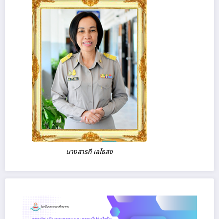
นางสารภี เลไธสง