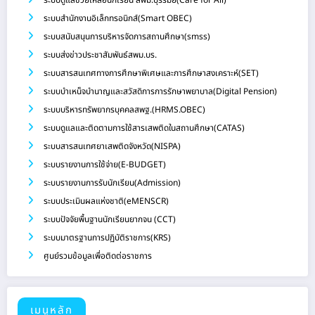
ระบบดูแลช่วยเหลือนักเรียน สพม.บุรีรัมย์(Care for All)
ระบบสำนักงานอิเล็กทรอนิกส์(Smart OBEC)
ระบบสนับสนุนการบริหารจัดการสถานศึกษา(smss)
ระบบส่งข่าวประชาสัมพันธ์สพม.บร.
ระบบสารสนเทศทางการศึกษาพิเศษและการศึกษาสงเคราะห์(SET)
ระบบบำเหน็จบำนาญและสวัสดิการการรักษาพยาบาล(Digital Pension)
ระบบบริหารทรัพยากรบุคคลสพฐ.(HRMS.OBEC)
ระบบดูแลและติดตามการใช้สารเสพติดในสถานศึกษา(CATAS)
ระบบสารสนเทศยาเสพติดจังหวัด(NISPA)
ระบบรายงานการใช้จ่าย(E-BUDGET)
ระบบรายงานการรับนักเรียน(Admission)
ระบบประเมินผลแห่งชาติ(eMENSCR)
ระบบปัจจัยพื้นฐานนักเรียนยากจน (CCT)
ระบบมาตรฐานการปฏิบัติราชการ(KRS)
ศูนย์รวมข้อมูลเพื่อติดต่อราชการ
เมนูหลัก