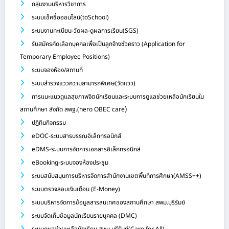
กลุ่มงานบริหารวิชาการ
ระบบเช็คชื่อออนไลน์(toSchool)
ระบบงานทะเบียน-วัดผล-ดูผลการเรียน(SGS)
รับสมัครคัดเลือกบุคคลเพื่อเป็นลูกจ้างชั่วคราว (Application for
Temporary Employee Positions)
ระบบจองห้อง/สถานที่
ระบบสำรวจแววความสามารถพิเศษ(วัดแวว)
การแนะแนวดูแลสุขภาพจิตนักเรียนและระบบการดูแลช่วยเหลือนักเรียนใน
)
สถานศึกษา สังกัด สพฐ.(hero OBEC care
ปฏิทินกิจกรรม
eDOC-ระบบสารบรรณอิเล็กทรอนิกส์
eDMS-ระบบการจัดการเอกสารอิเล็กทรอนิกส์
eBooking-ระบบจองห้องประชุม
ระบบสนับสนุนการบริหารจัดการสำนักงานเขตพื้นที่การศึกษา(AMSS++)
ระบบตรวจสอบเงินเดือน (E-Money)
ระบบบริหารจัดการข้อมูลสารสนเทศของสถานศึกษา สพม.บุรีรัมย์
ระบบจัดเก็บข้อมูลนักเรียนรายบุคคล (DMC)